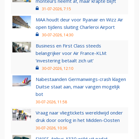
monteurs neemt af, maar krapte blijft
31-07-2026, 7:15
MAA houdt deur voor Ryanair en Wizz Air
open tijdens sluiting Charleroi Airport
30-07-2026, 14:30
Business en First Class steeds
belangrijker voor Air France-KLM:
‘investering betaalt zich uit’
30-07-2026, 12:10
Nabestaanden Germanwings-crash klagen
Duitse staat aan, maar vangen mogelijk
bot
30-07-2026, 11:58
Vraag naar vliegtickets wereldwijd onder
druk door oorlog in het Midden-Oosten
30-07-2026, 10:36
SWISS-Airbus A330 wijkt uit nadat