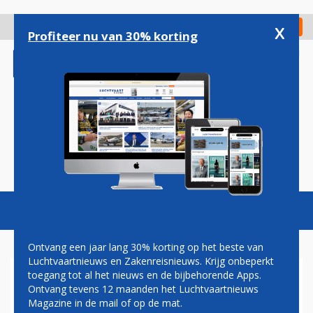
Overslaan
en
x
Digitaal Magazine
Registreer
Check in
naar
Profiteer nu van 30% korting
de
inhoud
gaan
Magazine
Podcasts
Vacatures
Toggl
naviga
Ontvang een jaar lang 30% korting op het beste van
Luchtvaartnieuws en Zakenreisnieuws. Krijg onbeperkt
toegang tot al het nieuws en de bijbehorende Apps.
SOUTHWEST AIRLINES
Ontvang tevens 12 maanden het Luchtvaartnieuws
SCHENKT NA TWEE JAAR
Magazine in de mail of op de mat.