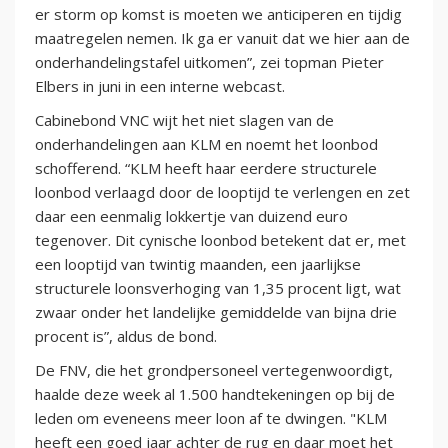
er storm op komst is moeten we anticiperen en tijdig
maatregelen nemen. Ik ga er vanuit dat we hier aan de
onderhandelingstafel uitkomen”, zei topman Pieter
Elbers in juni in een interne webcast.
Cabinebond VNC wijt het niet slagen van de
onderhandelingen aan KLM en noemt het loonbod
schofferend. “KLM heeft haar eerdere structurele
loonbod verlaagd door de looptijd te verlengen en zet
daar een eenmalig lokkertje van duizend euro
tegenover. Dit cynische loonbod betekent dat er, met
een looptijd van twintig maanden, een jaarlijkse
structurele loonsverhoging van 1,35 procent ligt, wat
zwaar onder het landelijke gemiddelde van bijna drie
procent is”, aldus de bond.
De FNV, die het grondpersoneel vertegenwoordigt,
haalde deze week al 1.500 handtekeningen op bij de
leden om eveneens meer loon af te dwingen. "KLM
heeft een goed jaar achter de rug en daar moet het