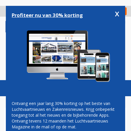
Overslaan
en
x
Digitaal Magazine
Registreer
Check in
naar
Profiteer nu van 30% korting
de
inhoud
gaan
Magazine
Podcasts
Vacatures
Toggl
naviga
Ontvang een jaar lang 30% korting op het beste van
Luchtvaartnieuws en Zakenreisnieuws. Krijg onbeperkt
toegang tot al het nieuws en de bijbehorende Apps.
STAKINGSDREIGING BIJ KLM
Ontvang tevens 12 maanden het Luchtvaartnieuws
NA STUKLOPEN CAO-
Magazine in de mail of op de mat.