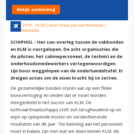
OVERLEG
Bekijk aanbieding
11 juli 2019 - 16:30 | Door:
Klaas-Jan van Woerkom
|
Foto: Reismedia
SCHIPHOL - Het cao-overleg tussen de vakbonden
en KLM is vastgelopen. De acht organisaties die
de piloten, het cabinepersoneel, de technici en de
onderhoudsmedewerkers vertegenwoordigen
zijn boos weggelopen van de onderhandeltafel. Er
dreigen acties om de eisen kracht bij te zetten.
De gezamenlijke bonden sturen aan op een flinke
loonsverhoging en vinden dat er moet worden
meegedeeld in het succes van KLM. De
luchtvaartmaatschappij stelt zich terughoudend op en
wijst op oplopende kosten en verslechterende
resultaten van dit jaar. “De beloning aan het personeel
moet in balans zijn met wat we doen binnen KLM. Als