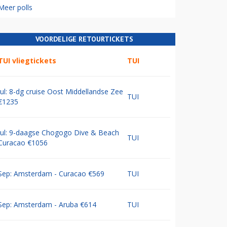
Meer polls
VOORDELIGE RETOURTICKETS
TUI vliegtickets
TUI
Jul: 8-dg cruise Oost Middellandse Zee
TUI
€1235
Jul: 9-daagse Chogogo Dive & Beach
TUI
Curacao €1056
Sep: Amsterdam - Curacao €569
TUI
Sep: Amsterdam - Aruba €614
TUI