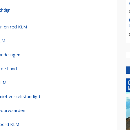
htlijn
en en red KLM
KLM
andelingen
n de hand
KLM
niet verzelfstandigd
svoorwaarden
koord KLM