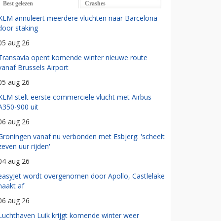
Best gelezen
Crashes
KLM annuleert meerdere vluchten naar Barcelona
door staking
05 aug 26
Transavia opent komende winter nieuwe route
vanaf Brussels Airport
05 aug 26
KLM stelt eerste commerciële vlucht met Airbus
A350-900 uit
06 aug 26
Groningen vanaf nu verbonden met Esbjerg: 'scheelt
zeven uur rijden'
04 aug 26
easyJet wordt overgenomen door Apollo, Castlelake
haakt af
06 aug 26
Luchthaven Luik krijgt komende winter weer