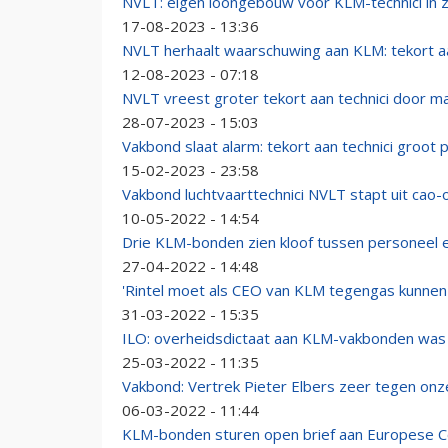
NVLT: eigen loongebouw voor KLM-technici in 
17-08-2023 - 13:36
NVLT herhaalt waarschuwing aan KLM: tekort aan
12-08-2023 - 07:18
NVLT vreest groter tekort aan technici door ma
28-07-2023 - 15:03
Vakbond slaat alarm: tekort aan technici groot
15-02-2023 - 23:58
Vakbond luchtvaarttechnici NVLT stapt uit cao
10-05-2022 - 14:54
Drie KLM-bonden zien kloof tussen personeel 
27-04-2022 - 14:48
'Rintel moet als CEO van KLM tegengas kunnen 
31-03-2022 - 15:35
ILO: overheidsdictaat aan KLM-vakbonden was 
25-03-2022 - 11:35
Vakbond: Vertrek Pieter Elbers zeer tegen onz
06-03-2022 - 11:44
KLM-bonden sturen open brief aan Europese Co