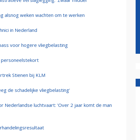
tratieve verslaglegging: ‘Zwaar middel’
ding alsnog weken wachten om te werken
nici in Nederland
ss voor hogere vliegbelasting
m personeelstekort
rtrek Stienen bij KLM
eg de schadelijke vliegbelasting'
or Nederlandse luchtvaart: 'Over 2 jaar komt de man
rhandelingsresultaat