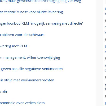
zicht, maar gewenste loonsverhoging nog ver weg
 technici funest voor vluchtuitvoering
ger loonbod KLM: 'mogelijk aanvaring met directie'
 probleem voor de luchtvaart
-overleg met KLM
en management, willen koerswijziging
geven aan alle negatieve sentimenten'
in strijd met werknemersrechten
e zin
mmissie over verlies slots