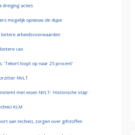
a dreiging acties
igers mogelijk opnieuw de dupe
or betere arbeidsvoorwaarden
 betere cao
 'Tekort loopt op naar 25 procent'
oorzitter NVLT
 instemt met eisen NVLT: 'Historische stap'
echnici KLM
kort aan technici, zorgen over gifstoffen