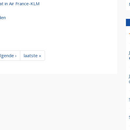
at in Air France-KLM
den
lgende ›
laatste »