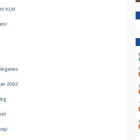
met KLM
ans'
elegaties
van 2002'
leg
eel
oep'