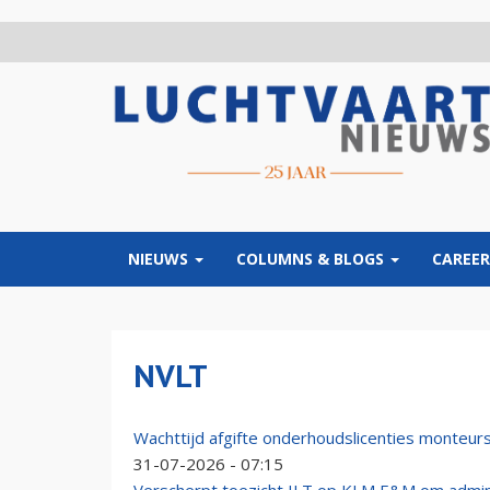
Overslaan
en
naar
de
inhoud
gaan
NIEUWS
COLUMNS & BLOGS
CAREER
NVLT
Wachttijd afgifte onderhoudslicenties monteurs 
31-07-2026 - 07:15