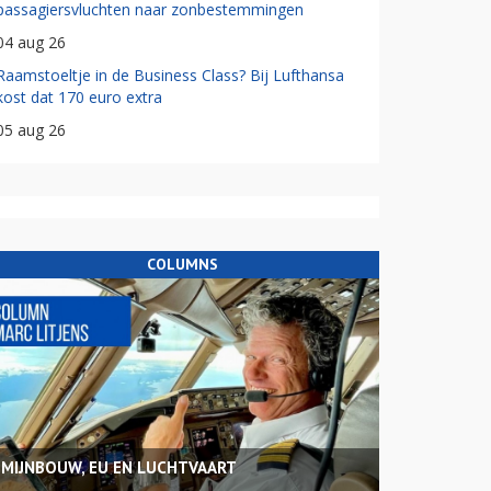
passagiersvluchten naar zonbestemmingen
04 aug 26
Raamstoeltje in de Business Class? Bij Lufthansa
kost dat 170 euro extra
05 aug 26
COLUMNS
MIJNBOUW, EU EN LUCHTVAART