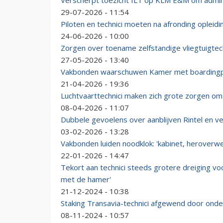
Verscherpt toezicht ILT op KLM E&M om adminis
29-07-2026 - 11:54
Piloten en technici moeten na afronding oplei
24-06-2026 - 10:00
Zorgen over toename zelfstandige vliegtuigtech
27-05-2026 - 13:40
Vakbonden waarschuwen Kamer met boardingpa
21-04-2026 - 19:36
Luchtvaarttechnici maken zich grote zorgen o
08-04-2026 - 11:07
Dubbele gevoelens over aanblijven Rintel en ve
03-02-2026 - 13:28
Vakbonden luiden noodklok: 'kabinet, heroverwe
22-01-2026 - 14:47
Tekort aan technici steeds grotere dreiging vo
met de hamer'
21-12-2024 - 10:38
Staking Transavia-technici afgewend door onde
08-11-2024 - 10:57