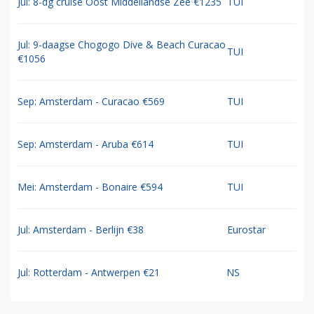
Jul: 8-dg cruise Oost Middellandse Zee €1235
TUI
Jul: 9-daagse Chogogo Dive & Beach Curacao
TUI
€1056
Sep: Amsterdam - Curacao €569
TUI
Sep: Amsterdam - Aruba €614
TUI
Mei: Amsterdam - Bonaire €594
TUI
Jul: Amsterdam - Berlijn €38
Eurostar
Jul: Rotterdam - Antwerpen €21
NS