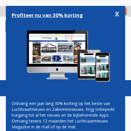
Overslaan
en
x
Digitaal Magazine
Registreer
Check in
naar
Profiteer nu van 30% korting
de
inhoud
gaan
Magazine
Podcasts
Vacatures
Toggl
naviga
Ontvang een jaar lang 30% korting op het beste van
Luchtvaartnieuws en Zakenreisnieuws. Krijg onbeperkt
toegang tot al het nieuws en de bijbehorende Apps.
BEN SMITH:
Ontvang tevens 12 maanden het Luchtvaartnieuws
ONDERHOUDSAFDELING AIR
Magazine in de mail of op de mat.