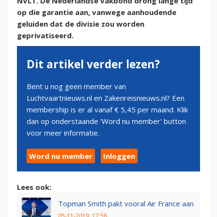
NVLT. De Nederlandse vakbond drong lange tijd
op die garantie aan, vanwege aanhoudende
geluiden dat de divisie zou worden
geprivatiseerd.
Dit artikel verder lezen?
Bent u nog geen member van
Luchtvaartnieuws.nl en Zakenreisnieuws.nl? Een
membership is er al vanaf € 5,45 per maand. Klik
dan op onderstaande 'Word nu member' button
voor meer informatie.
Word nu member
Inloggen
Lees ook:
Topman Smith pakt vooral Air France aan
05-11-2019, 17:58