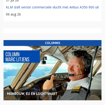
31 jul 26
KLM stelt eerste commerciële vlucht met Airbus A350-900 uit
06 aug 26
COLUMNS
MIJNBOUW, EU EN LUCHTVAART