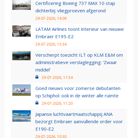
Certificering Boeing 737 MAX 10 stap
dichterbij: vliegproeven afgerond
29-07-2026, 14:09
LATAM Airlines toont interieur van nieuwe
Embraer E195-E2
29-07-2026, 13:34
Verscherpt toezicht ILT op KLM E&M om
administratieve verslaglegging: ‘Zwaar
middel’
29-07-2026, 11:54
Goed nieuws voor zomerse debutanten
op Schiphol: ook in de winter alle ruimte
29-07-2026, 11:20
Japanse luchtvaartmaatschappij ANA
bezorgt Embraer aanvullende order voor
E190-E2
29-07-2026, 10:30