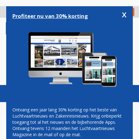
Overslaan
en
x
Digitaal Magazine
Registreer
Check in
naar
Profiteer nu van 30% korting
de
inhoud
gaan
Magazine
Podcasts
Vacatures
Toggl
naviga
Ontvang een jaar lang 30% korting op het beste van
Luchtvaartnieuws en Zakenreisnieuws. Krijg onbeperkt
toegang tot al het nieuws en de bijbehorende Apps.
SWISS ALLIANTIE MET BA
Ontvang tevens 12 maanden het Luchtvaartnieuws
DREIGT TE MISLUKKEN
Magazine in de mail of op de mat.