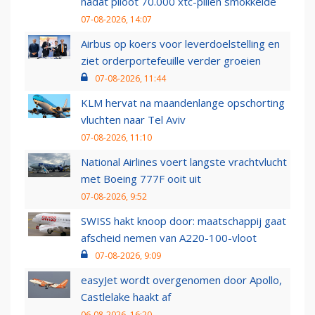
nadat piloot 70.000 xtc-pillen smokkelde
07-08-2026, 14:07
Airbus op koers voor leverdoelstelling en
ziet orderportefeuille verder groeien
07-08-2026, 11:44
KLM hervat na maandenlange opschorting
vluchten naar Tel Aviv
07-08-2026, 11:10
National Airlines voert langste vrachtvlucht
met Boeing 777F ooit uit
07-08-2026, 9:52
SWISS hakt knoop door: maatschappij gaat
afscheid nemen van A220-100-vloot
07-08-2026, 9:09
easyJet wordt overgenomen door Apollo,
Castlelake haakt af
06-08-2026, 16:20