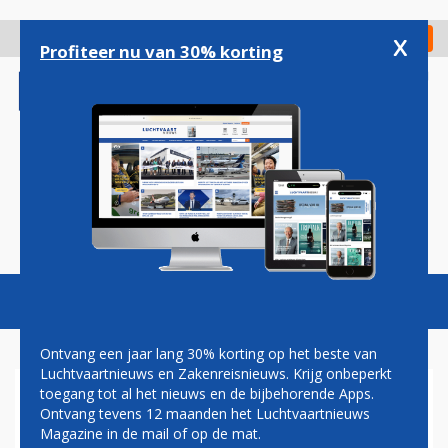
Overslaan
en
x
Digitaal Magazine
Registreer
Check in
naar
Profiteer nu van 30% korting
de
inhoud
gaan
Magazine
Podcasts
Vacatures
Toggl
naviga
Ontvang een jaar lang 30% korting op het beste van
Luchtvaartnieuws en Zakenreisnieuws. Krijg onbeperkt
toegang tot al het nieuws en de bijbehorende Apps.
THAI AIRWAYS KRIJGT EXTRA
Ontvang tevens 12 maanden het Luchtvaartnieuws
KLAPPEN DOOR
Magazine in de mail of op de mat.