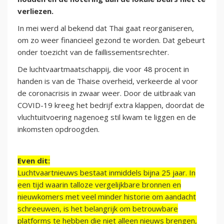
verliezen.
In mei werd al bekend dat Thai gaat reorganiseren,
om zo weer financieel gezond te worden. Dat gebeurt
onder toezicht van de faillissementsrechter.
De luchtvaartmaatschappij, die voor 48 procent in
handen is van de Thaise overheid, verkeerde al voor
de coronacrisis in zwaar weer. Door de uitbraak van
COVID-19 kreeg het bedrijf extra klappen, doordat de
vluchtuitvoering nagenoeg stil kwam te liggen en de
inkomsten opdroogden.
Even dit:
Luchtvaartnieuws bestaat inmiddels bijna 25 jaar. In
een tijd waarin talloze vergelijkbare bronnen en
nieuwkomers met veel minder historie om aandacht
schreeuwen, is het belangrijk om betrouwbare
platforms te hebben die niet alleen nieuws brengen,