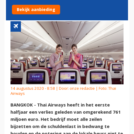
CORONACRISIS
Bekijk aanbieding
14 augustus 2020 - 8:58 | Door:
onze redactie
| Foto: Thai
Airways
BANGKOK - Thai Airways heeft in het eerste
halfjaar een verlies geleden van omgerekend 761
miljoen euro. Het bedrijf moet alle zeilen
bijzetten om de schuldenlast in bedwang te
houden en de notering aan de lokale beurs niet te