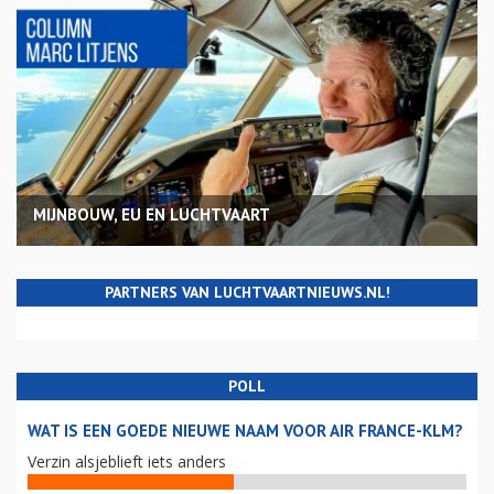
MIJNBOUW, EU EN LUCHTVAART
PARTNERS VAN LUCHTVAARTNIEUWS.NL!
POLL
WAT IS EEN GOEDE NIEUWE NAAM VOOR AIR FRANCE-KLM?
Verzin alsjeblieft iets anders