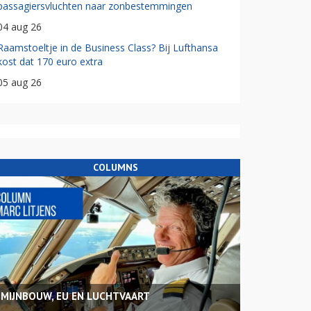
passagiersvluchten naar zonbestemmingen
04 aug 26
Raamstoeltje in de Business Class? Bij Lufthansa
kost dat 170 euro extra
05 aug 26
COLUMNS
MIJNBOUW, EU EN LUCHTVAART