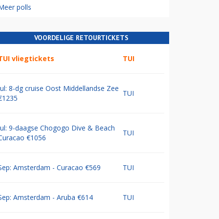
Meer polls
VOORDELIGE RETOURTICKETS
TUI vliegtickets
TUI
Jul: 8-dg cruise Oost Middellandse Zee
TUI
€1235
Jul: 9-daagse Chogogo Dive & Beach
TUI
Curacao €1056
Sep: Amsterdam - Curacao €569
TUI
Sep: Amsterdam - Aruba €614
TUI