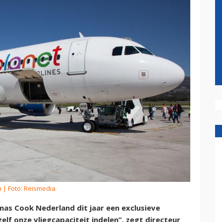
m
| Foto: Reismedia
omas Cook Nederland dit jaar een exclusieve
elf onze vliegcapaciteit indelen”, zegt directeur