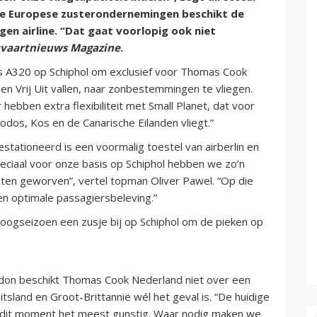
ele Europese zusterondernemingen beschikt de
en airline. “Dat gaat voorlopig ook niet
vaartnieuws Magazine
.
us A320 op Schiphol om exclusief voor Thomas Cook
 Vrij Uit vallen, naar zonbestemmingen te vliegen.
hebben extra flexibiliteit met Small Planet, dat voor
hodos, Kos en de Canarische Eilanden vliegt.”
stationeerd is een voormalig toestel van airberlin en
ciaal voor onze basis op Schiphol hebben we zo’n
ten geworven”, vertel topman Oliver Pawel. “Op die
n optimale passagiersbeleving.”
 hoogseizoen een zusje bij op Schiphol om de pieken op
ndon beschikt Thomas Cook Nederland niet over een
uitsland en Groot-Brittannië wél het geval is. “De huidige
op dit moment het meest gunstig. Waar nodig maken we