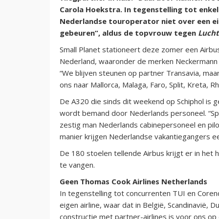
Carola Hoekstra. In tegenstelling tot enk
Nederlandse touroperator niet over een eig
gebeuren”, aldus de topvrouw tegen
Lucht
Small Planet stationeert deze zomer een Airb
Nederland, waaronder de merken Neckermann en
“We blijven steunen op partner Transavia, maar 
ons naar Mallorca, Malaga, Faro, Split, Kreta, R
De A320 die sinds dit weekend op Schiphol is ge
wordt bemand door Nederlands personeel. “Spe
zestig man Nederlands cabinepersoneel en pilo
manier krijgen Nederlandse vakantiegangers ee
De 180 stoelen tellende Airbus krijgt er in het
te vangen.
Geen Thomas Cook Airlines Netherlands
In tegenstelling tot concurrenten TUI en Core
eigen airline, waar dat in België, Scandinavië, D
constructie met partner-airlines is voor ons 