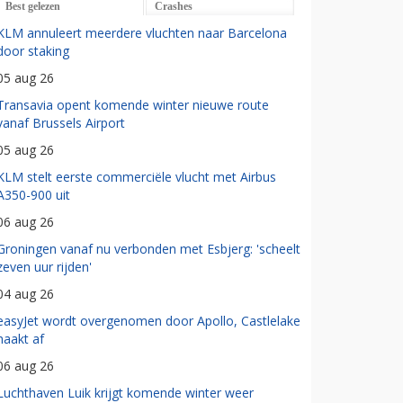
Best gelezen
Crashes
KLM annuleert meerdere vluchten naar Barcelona
door staking
05 aug 26
Transavia opent komende winter nieuwe route
vanaf Brussels Airport
05 aug 26
KLM stelt eerste commerciële vlucht met Airbus
A350-900 uit
06 aug 26
Groningen vanaf nu verbonden met Esbjerg: 'scheelt
zeven uur rijden'
04 aug 26
easyJet wordt overgenomen door Apollo, Castlelake
haakt af
06 aug 26
Luchthaven Luik krijgt komende winter weer