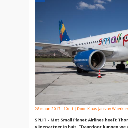
28 maart 2017 - 10:11 | Door:
Klaas-Jan van Woerko
SPLIT - Met Small Planet Airlines heeft Th
vliegpartner in huis. “Daardoor kunnen we z