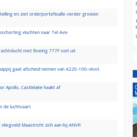
elling en ziet orderportefeuille verder groeien
chorting vluchten naar Tel Aviv
vrachtvlucht met Boeing 777F ooit uit
happij gaat afscheid nemen van A220-100-vloot
 Apollo, Castlelake haakt af
n de luchtvaart
t vliegveld Maastricht zich aan bij ANVR