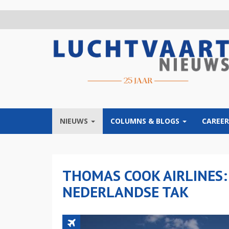
Overslaan
en
naar
de
inhoud
gaan
NIEUWS
COLUMNS & BLOGS
CAREER
THOMAS COOK AIRLINES:
NEDERLANDSE TAK