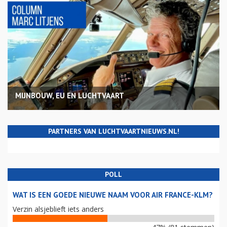
MIJNBOUW, EU EN LUCHTVAART
PARTNERS VAN LUCHTVAARTNIEUWS.NL!
POLL
WAT IS EEN GOEDE NIEUWE NAAM VOOR AIR FRANCE-KLM?
Verzin alsjeblieft iets anders