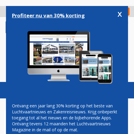
Overslaan
en
x
Digitaal Magazine
Registreer
Check in
naar
Profiteer nu van 30% korting
de
inhoud
gaan
Magazine
Podcasts
Vacatures
Toggl
naviga
Ontvang een jaar lang 30% korting op het beste van
Luchtvaartnieuws en Zakenreisnieuws. Krijg onbeperkt
toegang tot al het nieuws en de bijbehorende Apps.
TRANSAVIA HUURT EXTRA
Ontvang tevens 12 maanden het Luchtvaartnieuws
VLIEGTUIGEN VOOR DRUKKE
Magazine in de mail of op de mat.