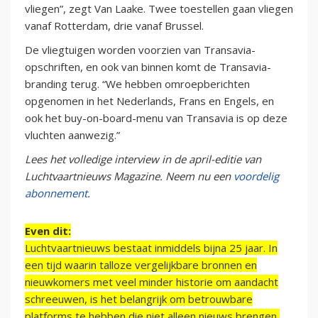
vliegen”, zegt Van Laake. Twee toestellen gaan vliegen
vanaf Rotterdam, drie vanaf Brussel.
De vliegtuigen worden voorzien van Transavia-
opschriften, en ook van binnen komt de Transavia-
branding terug. “We hebben omroepberichten
opgenomen in het Nederlands, Frans en Engels, en
ook het buy-on-board-menu van Transavia is op deze
vluchten aanwezig.”
Lees het volledige interview in de april-editie van
Luchtvaartnieuws Magazine. Neem nu een
voordelig
abonnement
.
Even dit:
Luchtvaartnieuws bestaat inmiddels bijna 25 jaar. In
een tijd waarin talloze vergelijkbare bronnen en
nieuwkomers met veel minder historie om aandacht
schreeuwen, is het belangrijk om betrouwbare
platforms te hebben die niet alleen nieuws brengen,