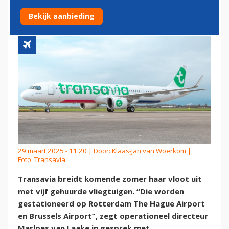
ZOMERPERIODE
Bekijk aanbieding
29 maart 2025 - 11:20 | Door:
Klaas-Jan van Woerkom
|
Foto: Transavia
Transavia breidt komende zomer haar vloot uit
met vijf gehuurde vliegtuigen. “Die worden
gestationeerd op Rotterdam The Hague Airport
en Brussels Airport”, zegt operationeel directeur
Marloes van Laake in gesprek met