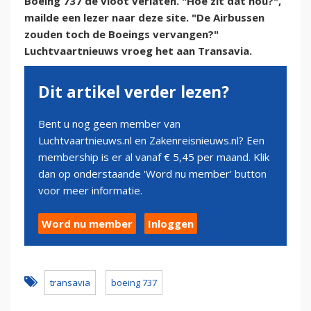
Boeing 737 de vloot verlaten. "Hoe zit dat nou?",
mailde een lezer naar deze site. "De Airbussen
zouden toch de Boeings vervangen?"
Luchtvaartnieuws vroeg het aan Transavia.
Dit artikel verder lezen?
Bent u nog geen member van
Luchtvaartnieuws.nl en Zakenreisnieuws.nl? Een
membership is er al vanaf € 5,45 per maand. Klik
dan op onderstaande 'Word nu member' button
voor meer informatie.
Word nu member
Inloggen
transavia
boeing 737