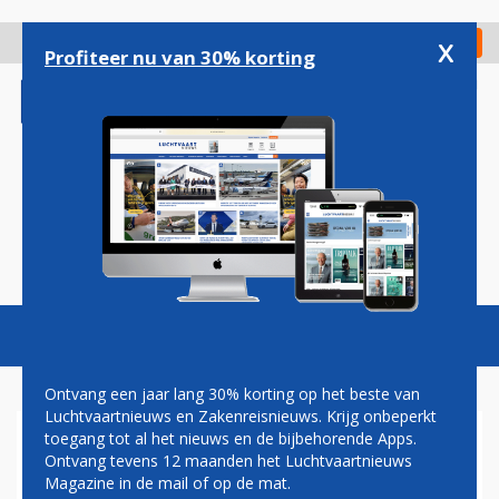
Overslaan
en
x
Digitaal Magazine
Registreer
Check in
naar
Profiteer nu van 30% korting
de
inhoud
gaan
Magazine
Podcasts
Vacatures
Toggl
naviga
Ontvang een jaar lang 30% korting op het beste van
Luchtvaartnieuws en Zakenreisnieuws. Krijg onbeperkt
toegang tot al het nieuws en de bijbehorende Apps.
TRANSAVIA VERWACHT EIND
Ontvang tevens 12 maanden het Luchtvaartnieuws
DIT JAAR TE STARTEN MET
Magazine in de mail of op de mat.