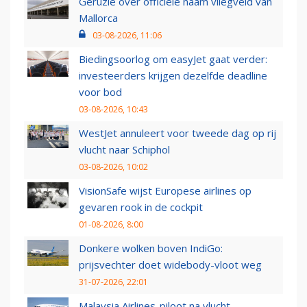
Geruzie over officiële naam vliegveld van
Mallorca
03-08-2026, 11:06
Biedingsoorlog om easyJet gaat verder:
investeerders krijgen dezelfde deadline
voor bod
03-08-2026, 10:43
WestJet annuleert voor tweede dag op rij
vlucht naar Schiphol
03-08-2026, 10:02
VisionSafe wijst Europese airlines op
gevaren rook in de cockpit
01-08-2026, 8:00
Donkere wolken boven IndiGo:
prijsvechter doet widebody-vloot weg
31-07-2026, 22:01
Malaysia Airlines-piloot na vlucht