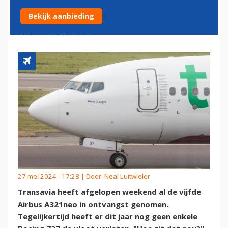
UITFASERING EIGEN BOEING
Bekijk aanbieding
737-VLOOT
27 mei 2024 - 17:28 | Door:
Neal Luitwieler
Transavia heeft afgelopen weekend al de vijfde
Airbus A321neo in ontvangst genomen.
Tegelijkertijd heeft er dit jaar nog geen enkele