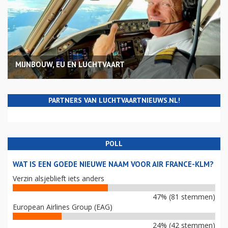
MIJNBOUW, EU EN LUCHTVAART
PARTNERS VAN LUCHTVAARTNIEUWS.NL!
POLL
WAT IS EEN GOEDE NIEUWE NAAM VOOR AIR FRANCE-KLM?
Verzin alsjeblieft iets anders
47% (81 stemmen)
European Airlines Group (EAG)
24% (42 stemmen)