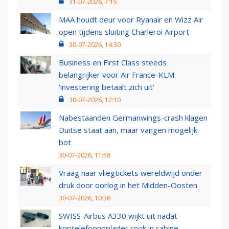
31-07-2026, 7:15
MAA houdt deur voor Ryanair en Wizz Air
open tijdens sluiting Charleroi Airport
30-07-2026, 14:30
Business en First Class steeds
belangrijker voor Air France-KLM:
‘investering betaalt zich uit’
30-07-2026, 12:10
Nabestaanden Germanwings-crash klagen
Duitse staat aan, maar vangen mogelijk
bot
30-07-2026, 11:58
Vraag naar vliegtickets wereldwijd onder
druk door oorlog in het Midden-Oosten
30-07-2026, 10:36
SWISS-Airbus A330 wijkt uit nadat
koptelefoonoplader rook in cabine