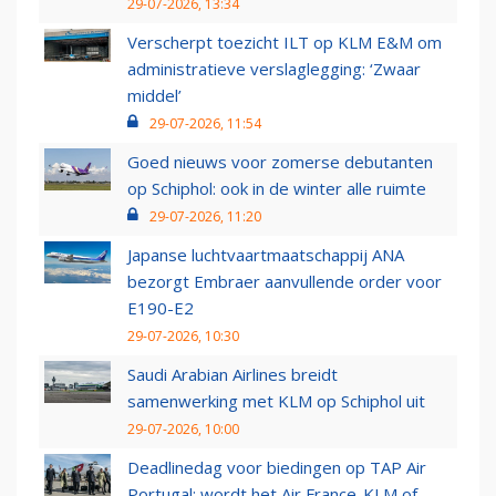
29-07-2026, 13:34
Verscherpt toezicht ILT op KLM E&M om
administratieve verslaglegging: ‘Zwaar
middel’
29-07-2026, 11:54
Goed nieuws voor zomerse debutanten
op Schiphol: ook in de winter alle ruimte
29-07-2026, 11:20
Japanse luchtvaartmaatschappij ANA
bezorgt Embraer aanvullende order voor
E190-E2
29-07-2026, 10:30
Saudi Arabian Airlines breidt
samenwerking met KLM op Schiphol uit
29-07-2026, 10:00
Deadlinedag voor biedingen op TAP Air
Portugal: wordt het Air France-KLM of