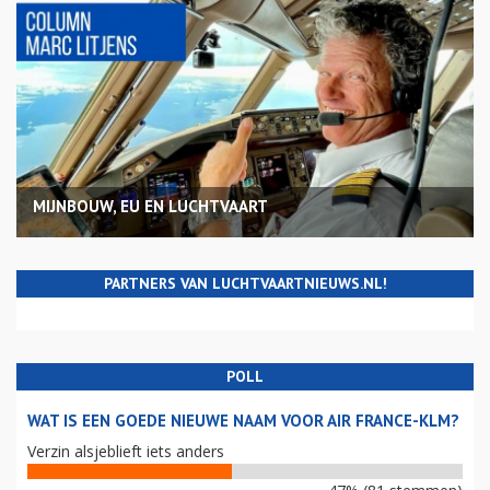
MIJNBOUW, EU EN LUCHTVAART
PARTNERS VAN LUCHTVAARTNIEUWS.NL!
POLL
WAT IS EEN GOEDE NIEUWE NAAM VOOR AIR FRANCE-KLM?
Verzin alsjeblieft iets anders