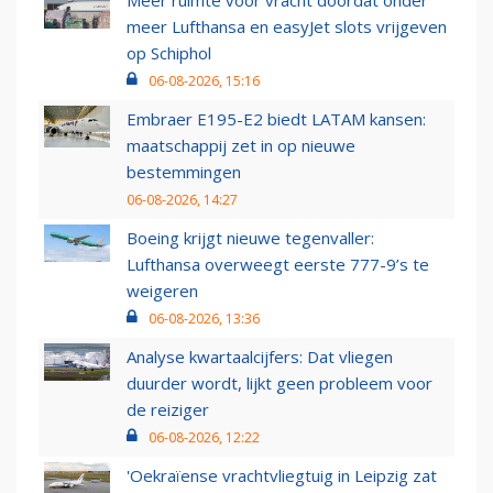
Meer ruimte voor vracht doordat onder
meer Lufthansa en easyJet slots vrijgeven
op Schiphol
06-08-2026, 15:16
Embraer E195-E2 biedt LATAM kansen:
maatschappij zet in op nieuwe
bestemmingen
06-08-2026, 14:27
Boeing krijgt nieuwe tegenvaller:
Lufthansa overweegt eerste 777-9’s te
weigeren
06-08-2026, 13:36
Analyse kwartaalcijfers: Dat vliegen
duurder wordt, lijkt geen probleem voor
de reiziger
06-08-2026, 12:22
'Oekraïense vrachtvliegtuig in Leipzig zat