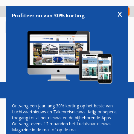
Overslaan
en
x
Digitaal Magazine
Registreer
Check in
naar
Profiteer nu van 30% korting
de
inhoud
gaan
Magazine
Podcasts
Vacatures
Toggl
naviga
Ontvang een jaar lang 30% korting op het beste van
Luchtvaartnieuws en Zakenreisnieuws. Krijg onbeperkt
toegang tot al het nieuws en de bijbehorende Apps.
UNITED AIRLINES ONDER
Ontvang tevens 12 maanden het Luchtvaartnieuws
VUUR OM NIEUWE GENDER-
Magazine in de mail of op de mat.