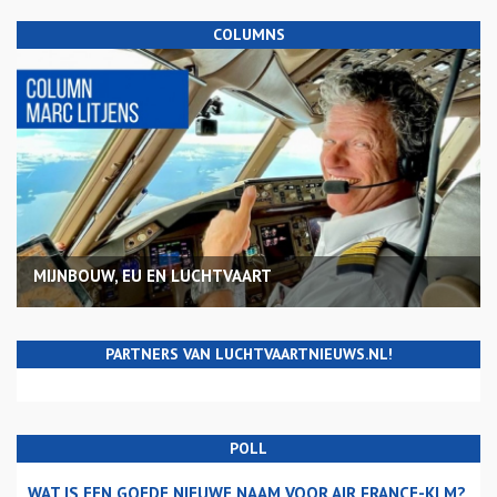
COLUMNS
MIJNBOUW, EU EN LUCHTVAART
PARTNERS VAN LUCHTVAARTNIEUWS.NL!
POLL
WAT IS EEN GOEDE NIEUWE NAAM VOOR AIR FRANCE-KLM?