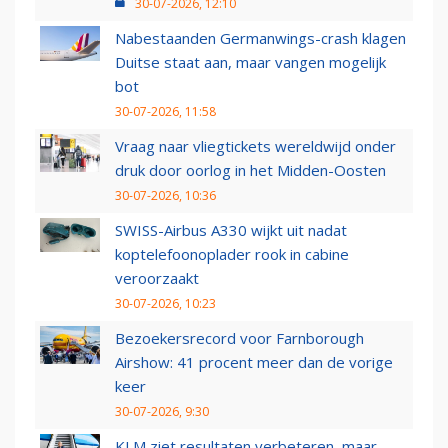
30-07-2026, 12:10
Nabestaanden Germanwings-crash klagen
Duitse staat aan, maar vangen mogelijk
bot
30-07-2026, 11:58
Vraag naar vliegtickets wereldwijd onder
druk door oorlog in het Midden-Oosten
30-07-2026, 10:36
SWISS-Airbus A330 wijkt uit nadat
koptelefoonoplader rook in cabine
veroorzaakt
30-07-2026, 10:23
Bezoekersrecord voor Farnborough
Airshow: 41 procent meer dan de vorige
keer
30-07-2026, 9:30
KLM ziet resultaten verbeteren, maar