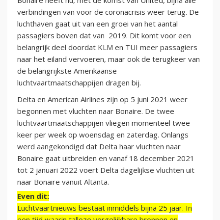
Bonaire heeft nu, met de komst van United, bijna alle
verbindingen van voor de coronacrisis weer terug. De
luchthaven gaat uit van een groei van het aantal
passagiers boven dat van 2019. Dit komt voor een
belangrijk deel doordat KLM en TUI meer passagiers
naar het eiland vervoeren, maar ook de terugkeer van
de belangrijkste Amerikaanse
luchtvaartmaatschappijen dragen bij.
Delta en American Airlines zijn op 5 juni 2021 weer
begonnen met vluchten naar Bonaire. De twee
luchtvaartmaatschappijen vliegen momenteel twee
keer per week op woensdag en zaterdag. Onlangs
werd aangekondigd dat Delta haar vluchten naar
Bonaire gaat uitbreiden en vanaf 18 december 2021
tot 2 januari 2022 voert Delta dagelijkse vluchten uit
naar Bonaire vanuit Altanta.
Even dit:
Luchtvaartnieuws bestaat inmiddels bijna 25 jaar. In
een tijd waarin talloze vergelijkbare bronnen en