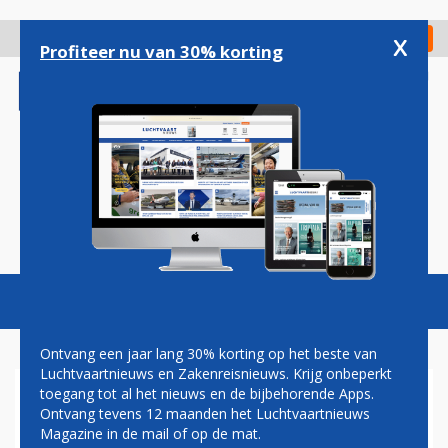
Overslaan
en
x
Digitaal Magazine
Registreer
Check in
naar
Profiteer nu van 30% korting
de
inhoud
gaan
Magazine
Podcasts
Vacatures
Toggl
naviga
Ontvang een jaar lang 30% korting op het beste van
Luchtvaartnieuws en Zakenreisnieuws. Krijg onbeperkt
toegang tot al het nieuws en de bijbehorende Apps.
UNITED AIRLINES TERUG OP
Ontvang tevens 12 maanden het Luchtvaartnieuws
BONAIRE
Magazine in de mail of op de mat.