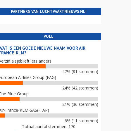
PARTNERS VAN LUCHTVAARTNIEUWS.NL!
POLL
WAT IS EEN GOEDE NIEUWE NAAM VOOR AIR
FRANCE-KLM?
Verzin alsjeblieft iets anders
47% (81 stemmen)
European Airlines Group (EAG)
24% (42 stemmen)
The Blue Group
21% (36 stemmen)
Air-France-KLM-SAS(-TAP)
6% (11 stemmen)
Totaal aantal stemmen: 170