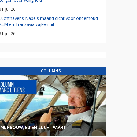
31 jul 26
Luchthavens Napels maand dicht voor onderhoud:
KLM en Transavia wijken uit
31 jul 26
COLUMNS
MIJNBOUW, EU EN LUCHTVAART