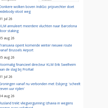
Donkere wolken boven IndiGo: prijsvechter doet
widebody-vloot weg
31 jul 26
KLM annuleert meerdere vluchten naar Barcelona
door staking
05 aug 26
Transavia opent komende winter nieuwe route
vanaf Brussels Airport
05 aug 26
Voormalig financieel directeur KLM Erik Swelheim
aan de slag bij ProRail
31 jul 26
Groningen vanaf nu verbonden met Esbjerg: 'scheelt
zeven uur rijden'
04 aug 26
Rusland trekt vliegvergunning Izhavia in wegens
zorgen over veiligheid