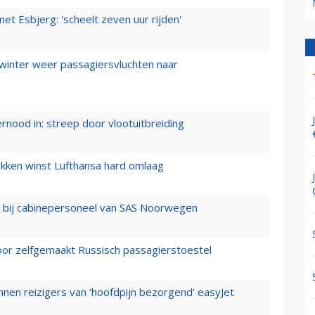
t Esbjerg: 'scheelt zeven uur rijden'
 winter weer passagiersvluchten naar
ernood in: streep door vlootuitbreiding
ukken winst Lufthansa hard omlaag
 bij cabinepersoneel van SAS Noorwegen
voor zelfgemaakt Russisch passagierstoestel
nen reizigers van ‘hoofdpijn bezorgend’ easyJet