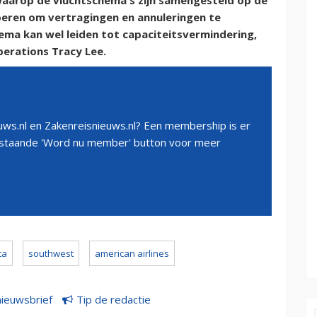
waarop de vluchtschema's zijn samengesteld op de
oeren om vertragingen en annuleringen te
ema kan wel leiden tot capaciteitsvermindering,
erations Tracy Lee.
ws.nl en Zakenreisnieuws.nl? Een membership is er
erstaande 'Word nu member' button voor meer
ta
southwest
american airlines
nieuwsbrief
Tip de redactie