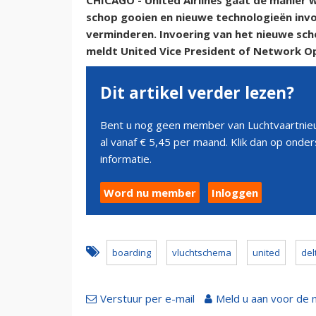
CHICAGO - United Airlines gaat de manier 
schop gooien en nieuwe technologieën inv
verminderen. Invoering van het nieuwe sch
meldt United Vice President of Network Op
Dit artikel verder lezen?
Bent u nog geen member van Luchtvaartnieu
al vanaf € 5,45 per maand. Klik dan op ond
informatie.
Word nu member
Inloggen
boarding
vluchtschema
united
del
Verstuur per e-mail
Meld u aan voor de 