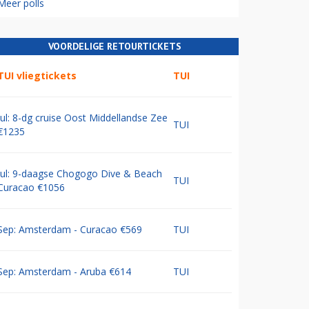
Meer polls
VOORDELIGE RETOURTICKETS
TUI vliegtickets
TUI
Jul: 8-dg cruise Oost Middellandse Zee
TUI
€1235
Jul: 9-daagse Chogogo Dive & Beach
TUI
Curacao €1056
Sep: Amsterdam - Curacao €569
TUI
Sep: Amsterdam - Aruba €614
TUI