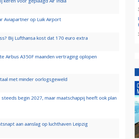
j keren voor geplaagd Air India
r Aviapartner op Luik Airport
ss? Bij Lufthansa kost dat 170 euro extra
rste Airbus A350F maanden vertraging oplopen
wartaal met minder oorlogsgeweld
 steeds begin 2027, maar maatschappij heeft ook plan
tsnapt aan aanslag op luchthaven Leipzig