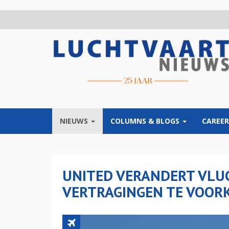
Overslaan
en
naar
de
inhoud
gaan
NIEUWS
COLUMNS & BLOGS
CAREER
UNITED VERANDERT VLU
VERTRAGINGEN TE VOO