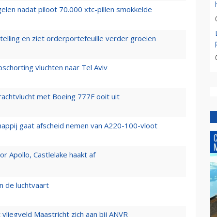
elen nadat piloot 70.000 xtc-pillen smokkelde
elling en ziet orderportefeuille verder groeien
chorting vluchten naar Tel Aviv
vrachtvlucht met Boeing 777F ooit uit
happij gaat afscheid nemen van A220-100-vloot
 Apollo, Castlelake haakt af
n de luchtvaart
t vliegveld Maastricht zich aan bij ANVR