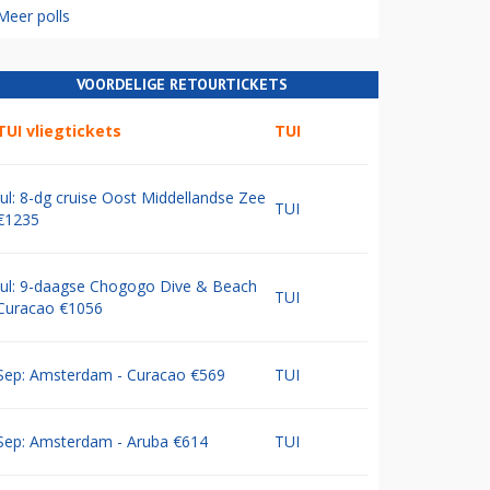
Meer polls
VOORDELIGE RETOURTICKETS
TUI vliegtickets
TUI
Jul: 8-dg cruise Oost Middellandse Zee
TUI
€1235
Jul: 9-daagse Chogogo Dive & Beach
TUI
Curacao €1056
Sep: Amsterdam - Curacao €569
TUI
Sep: Amsterdam - Aruba €614
TUI