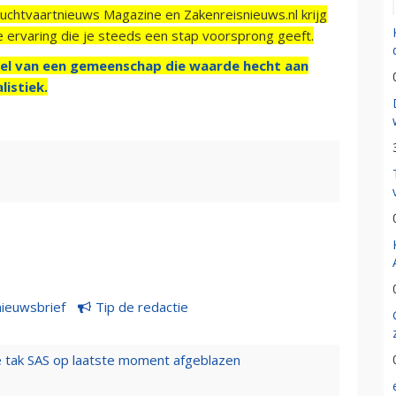
Luchtvaartnieuws Magazine en Zakenreisnieuws.nl krijg
e ervaring die je steeds een stap voorsprong geeft.
el van een gemeenschap die waarde hecht aan
listiek.
nieuwsbrief
Tip de redactie
 tak SAS op laatste moment afgeblazen