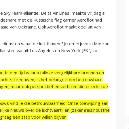
 SkyTeam-alliantie, Delta Air Lines, maakte vrijdag al
deshare met de Russische flag carrier Aeroflot had
vasie van Oekraïne. Ook Aeroflot maakt deel uit van
-diensten vanaf de luchthaven Sjeremetjevo in Moskou
diensten vanuit Los Angeles en New York-JFK", zo
r. In een tijd waarin talloze vergelijkbare bronnen en
acht schreeuwen, is het belangrijk om betrouwbare
ngen, maar ook perspectief en verhalen die er echt toe
ieuws vind je die betrouwbaarheid. Onze toewijding aan
ijke nieuws over de luchtvaart- en (zaken)reisindustrie
raag een stap voor willen blijven.