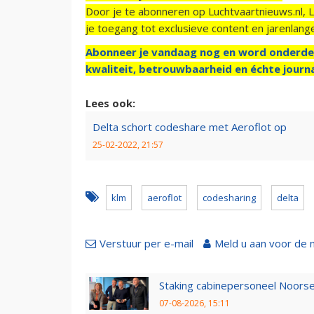
Door je te abonneren op Luchtvaartnieuws.nl, 
je toegang tot exclusieve content en jarenlang
Abonneer je vandaag nog en word onderde
kwaliteit, betrouwbaarheid en échte journa
Lees ook:
Delta schort codeshare met Aeroflot op
25-02-2022, 21:57
klm
aeroflot
codesharing
delta
Verstuur per e-mail
Meld u aan voor de 
Staking cabinepersoneel Noorse
07-08-2026, 15:11