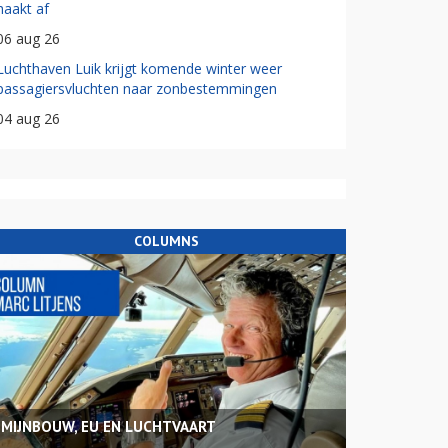
haakt af
06 aug 26
Luchthaven Luik krijgt komende winter weer
passagiersvluchten naar zonbestemmingen
04 aug 26
COLUMNS
MIJNBOUW, EU EN LUCHTVAART