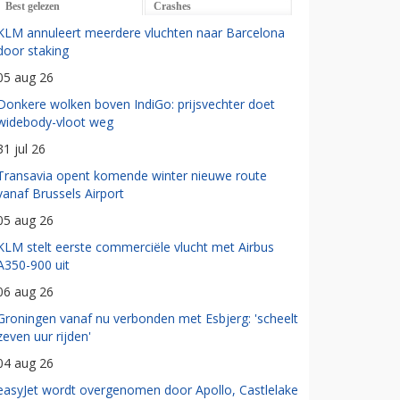
Best gelezen
Crashes
KLM annuleert meerdere vluchten naar Barcelona
door staking
05 aug 26
Donkere wolken boven IndiGo: prijsvechter doet
widebody-vloot weg
31 jul 26
Transavia opent komende winter nieuwe route
vanaf Brussels Airport
05 aug 26
KLM stelt eerste commerciële vlucht met Airbus
A350-900 uit
06 aug 26
Groningen vanaf nu verbonden met Esbjerg: 'scheelt
zeven uur rijden'
04 aug 26
easyJet wordt overgenomen door Apollo, Castlelake