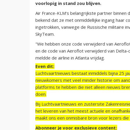
voorlopig in stand zou blijven.
Air France-KLM's belangrijkste partner binnen de
bekend dat ze met onmiddellijke ingang haar co
ingetrokken, vanwege de Russische militaire in
SkyTeam.
"We hebben onze code verwijderd van Aeroflot
en de code van Aeroflot verwijderd van Delta-
meldde de airline in Atlanta vrijdag.
Even dit:
Luchtvaartnieuws bestaat inmiddels bijna 25 jaa
nieuwkomers met veel minder historie om aand
platforms te hebben die niet alleen nieuws bre
doen.
Bij Luchtvaartnieuws en zustersite Zakenreisn
het leveren van het meest actuele en onafhankel
maakt ons een onmisbare bron voor lezers die g
Abonneer je voor exclusieve content: