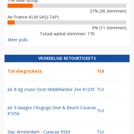
The Blue Group
21% (36 stemmen)
Air-France-KLM-SAS(-TAP)
6% (11 stemmen)
Totaal aantal stemmen: 170
Meer polls
VOORDELIGE RETOURTICKETS
TUI vliegtickets
TUI
Jul: 8-dg cruise Oost Middellandse Zee €1235
TUI
Jul: 9-daagse Chogogo Dive & Beach Curacao
TUI
€1056
Sep: Amsterdam - Curacao €569
TUI