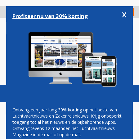
Overslaan
en
x
Digitaal Magazine
Registreer
Check in
naar
Profiteer nu van 30% korting
de
inhoud
gaan
Magazine
Podcasts
Vacatures
Toggl
naviga
Ontvang een jaar lang 30% korting op het beste van
Luchtvaartnieuws en Zakenreisnieuws. Krijg onbeperkt
toegang tot al het nieuws en de bijbehorende Apps.
CODESHARING
Ontvang tevens 12 maanden het Luchtvaartnieuws
Magazine in de mail of op de mat.