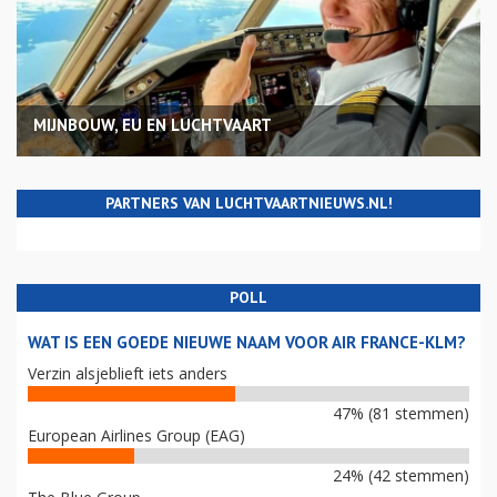
MIJNBOUW, EU EN LUCHTVAART
PARTNERS VAN LUCHTVAARTNIEUWS.NL!
POLL
WAT IS EEN GOEDE NIEUWE NAAM VOOR AIR FRANCE-KLM?
Verzin alsjeblieft iets anders
47% (81 stemmen)
European Airlines Group (EAG)
24% (42 stemmen)