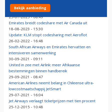
SAS en Air Europa vergroten netwerk door nieuwe
Bekijk aanbieding
codesharing
25-01-2025 - 08:49
Emirates breidt codeshare met Air Canada uit
18-08-2023 - 15:30
Update: KLM stopt codesharing met Aeroflot
26-02-2022 - 16:48
South African Airways en Emirates hervatten en
intensiveren samenwerking
30-09-2021 - 09:11
United in zee met Airlink: meer Afrikaanse
bestemmingen binnen handbereik
29-09-2021 - 08:47
American Airlines neemt belang in Chileense ultra-
lowcostmaatschappij JetSmart
29-07-2021 - 16:04
Jet Airways verlaagt ticketprijzen met tien procent
25-12-2015 - 10:48