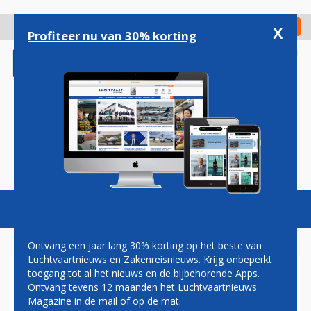
Overslaan
en
x
Digitaal Magazine
Registreer
Check in
naar
Profiteer nu van 30% korting
de
inhoud
gaan
Magazine
Podcasts
Vacatures
Toggl
naviga
Ontvang een jaar lang 30% korting op het beste van
Luchtvaartnieuws en Zakenreisnieuws. Krijg onbeperkt
toegang tot al het nieuws en de bijbehorende Apps.
US-BANGLA WIL VANAF
Ontvang tevens 12 maanden het Luchtvaartnieuws
VOLGEND JAAR SCHIPHOL
Magazine in de mail of op de mat.