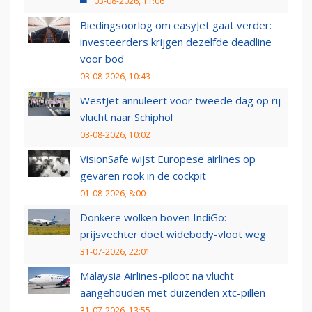
03-08-2026, 11:06
Biedingsoorlog om easyJet gaat verder:
investeerders krijgen dezelfde deadline
voor bod
03-08-2026, 10:43
WestJet annuleert voor tweede dag op rij
vlucht naar Schiphol
03-08-2026, 10:02
VisionSafe wijst Europese airlines op
gevaren rook in de cockpit
01-08-2026, 8:00
Donkere wolken boven IndiGo:
prijsvechter doet widebody-vloot weg
31-07-2026, 22:01
Malaysia Airlines-piloot na vlucht
aangehouden met duizenden xtc-pillen
31-07-2026, 13:55