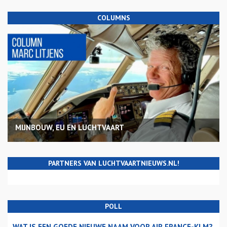
COLUMNS
MIJNBOUW, EU EN LUCHTVAART
PARTNERS VAN LUCHTVAARTNIEUWS.NL!
POLL
WAT IS EEN GOEDE NIEUWE NAAM VOOR AIR FRANCE-KLM?