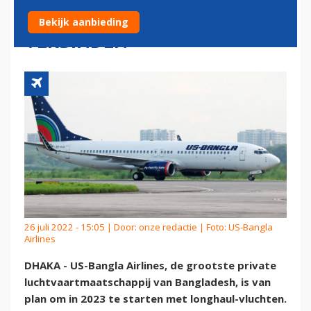
MET BANGLADESH
Bekijk aanbieding
VERBINDEN
26 juli 2022 - 15:05 | Door:
onze redactie
| Foto: US-Bangla
Airlines
DHAKA - US-Bangla Airlines, de grootste private
luchtvaartmaatschappij van Bangladesh, is van
plan om in 2023 te starten met longhaul-vluchten.