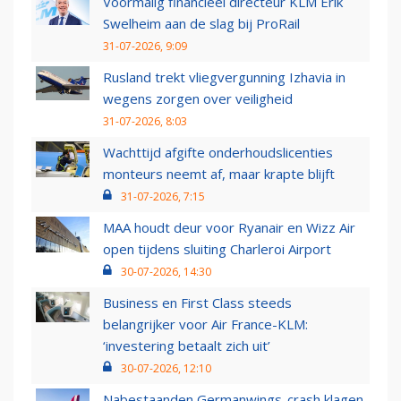
Voormalig financieel directeur KLM Erik
Swelheim aan de slag bij ProRail
31-07-2026, 9:09
Rusland trekt vliegvergunning Izhavia in
wegens zorgen over veiligheid
31-07-2026, 8:03
Wachttijd afgifte onderhoudslicenties
monteurs neemt af, maar krapte blijft
31-07-2026, 7:15
MAA houdt deur voor Ryanair en Wizz Air
open tijdens sluiting Charleroi Airport
30-07-2026, 14:30
Business en First Class steeds
belangrijker voor Air France-KLM:
‘investering betaalt zich uit’
30-07-2026, 12:10
Nabestaanden Germanwings-crash klagen