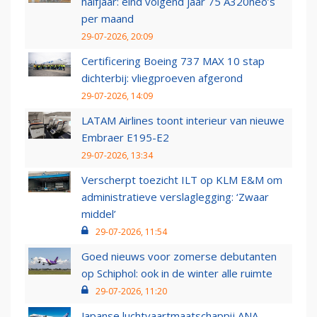
halfjaar: eind volgend jaar 75 A320neo’s
per maand
29-07-2026, 20:09
Certificering Boeing 737 MAX 10 stap
dichterbij: vliegproeven afgerond
29-07-2026, 14:09
LATAM Airlines toont interieur van nieuwe
Embraer E195-E2
29-07-2026, 13:34
Verscherpt toezicht ILT op KLM E&M om
administratieve verslaglegging: ‘Zwaar
middel’
29-07-2026, 11:54
Goed nieuws voor zomerse debutanten
op Schiphol: ook in de winter alle ruimte
29-07-2026, 11:20
Japanse luchtvaartmaatschappij ANA