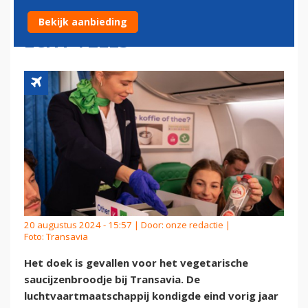
SMAAK: REIZIGER EET LIEVER
Bekijk aanbieding
ÉCHT VLEES
20 augustus 2024 - 15:57 | Door:
onze redactie
|
Foto: Transavia
Het doek is gevallen voor het vegetarische
saucijzenbroodje bij Transavia. De
luchtvaartmaatschappij kondigde eind vorig jaar