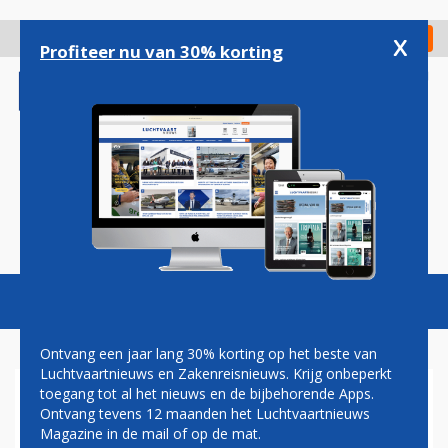
Overslaan
en
x
Digitaal Magazine
Registreer
Check in
naar
Profiteer nu van 30% korting
de
inhoud
gaan
Magazine
Podcasts
Vacatures
Toggl
naviga
Ontvang een jaar lang 30% korting op het beste van
Luchtvaartnieuws en Zakenreisnieuws. Krijg onbeperkt
toegang tot al het nieuws en de bijbehorende Apps.
VEGETARISCHE SNACK
Ontvang tevens 12 maanden het Luchtvaartnieuws
TRANSAVIA VALT NIET IN DE
Magazine in de mail of op de mat.