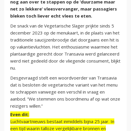
nog aan over te stappen op de ‘duurzame maar
net zo lekkere’ vleesvervanger, maar passagiers
bleken toch liever echt vlees te eten.
De snack van de Vegetarische Slager prijkte sinds 5
december 2023 op de menukaart, in de plaats van het
traditionele saucijzenbroodje dat doorgaans een hit is
op vakantievluchten. Het enthousiasme waarmee het
plantaardige gerecht door Transavia werd gelanceerd
werd niet gedeeld door de vliegende consument, blijkt
nu.
Desgevraagd stelt een woordvoerder van Transavia
dat is besloten de vegetarische variant van het menu
te schrappen vanwege een verschil in vraag en
aanbod. “We stemmen ons boordmenu af op wat onze
reizigers willen.”
Even dit:
Luchtvaartnieuws bestaat inmiddels bijna 25 jaar. In
een tijd waarin talloze vergelijkbare bronnen en