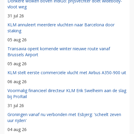
Donkere wolken boven IndiGo: prijsvechter doet widebody-
vloot weg
31 jul 26
KLM annuleert meerdere vluchten naar Barcelona door
staking
05 aug 26
Transavia opent komende winter nieuwe route vanaf
Brussels Airport
05 aug 26
KLM stelt eerste commerciële vlucht met Airbus A350-900 uit
06 aug 26
Voormalig financieel directeur KLM Erik Swelheim aan de slag
bij ProRail
31 jul 26
Groningen vanaf nu verbonden met Esbjerg: 'scheelt zeven
uur rijden'
04 aug 26