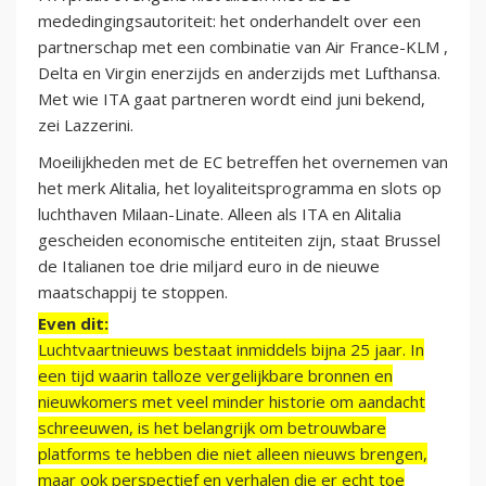
mededingingsautoriteit: het onderhandelt over een
partnerschap met een combinatie van Air France-KLM ,
Delta en Virgin enerzijds en anderzijds met Lufthansa.
Met wie ITA gaat partneren wordt eind juni bekend,
zei Lazzerini.
Moeilijkheden met de EC betreffen het overnemen van
het merk Alitalia, het loyaliteitsprogramma en slots op
luchthaven Milaan-Linate. Alleen als ITA en Alitalia
gescheiden economische entiteiten zijn, staat Brussel
de Italianen toe drie miljard euro in de nieuwe
maatschappij te stoppen.
Even dit:
Luchtvaartnieuws bestaat inmiddels bijna 25 jaar. In
een tijd waarin talloze vergelijkbare bronnen en
nieuwkomers met veel minder historie om aandacht
schreeuwen, is het belangrijk om betrouwbare
platforms te hebben die niet alleen nieuws brengen,
maar ook perspectief en verhalen die er echt toe