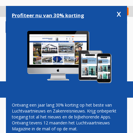
Overslaan
en
x
Digitaal Magazine
Registreer
Check in
naar
Profiteer nu van 30% korting
de
inhoud
gaan
Magazine
Podcasts
Vacatures
Toggl
naviga
Ontvang een jaar lang 30% korting op het beste van
Luchtvaartnieuws en Zakenreisnieuws. Krijg onbeperkt
toegang tot al het nieuws en de bijbehorende Apps.
VERVANGER ALITALIA ZOEKT
Ontvang tevens 12 maanden het Luchtvaartnieuws
PARTNER: KLM-COMBINATIE
Magazine in de mail of op de mat.