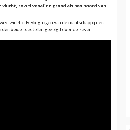
e vlucht, zowel vanaf de grond als aan boord van
twee widebody-vliegtuigen van de maatschappij een
werden beide toestellen gevolgd door de zeven