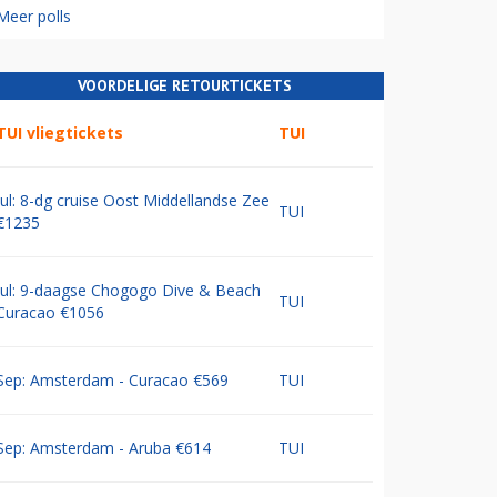
Meer polls
VOORDELIGE RETOURTICKETS
TUI vliegtickets
TUI
Jul: 8-dg cruise Oost Middellandse Zee
TUI
€1235
Jul: 9-daagse Chogogo Dive & Beach
TUI
Curacao €1056
Sep: Amsterdam - Curacao €569
TUI
Sep: Amsterdam - Aruba €614
TUI