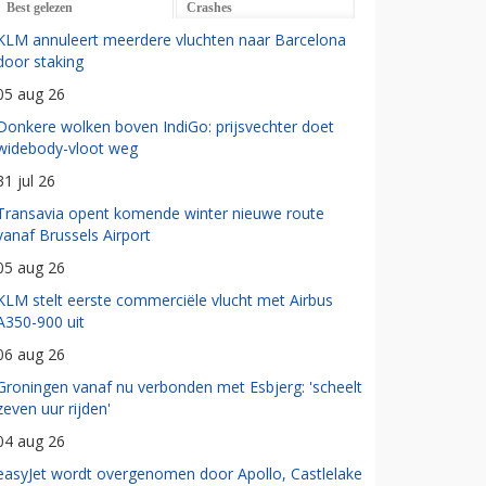
Best gelezen
Crashes
KLM annuleert meerdere vluchten naar Barcelona
door staking
05 aug 26
Donkere wolken boven IndiGo: prijsvechter doet
widebody-vloot weg
31 jul 26
Transavia opent komende winter nieuwe route
vanaf Brussels Airport
05 aug 26
KLM stelt eerste commerciële vlucht met Airbus
A350-900 uit
06 aug 26
Groningen vanaf nu verbonden met Esbjerg: 'scheelt
zeven uur rijden'
04 aug 26
easyJet wordt overgenomen door Apollo, Castlelake