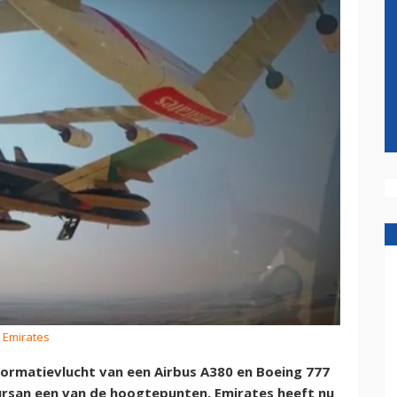
: Emirates
formatievlucht van een Airbus A380 en Boeing 777
ursan een van de hoogtepunten. Emirates heeft nu