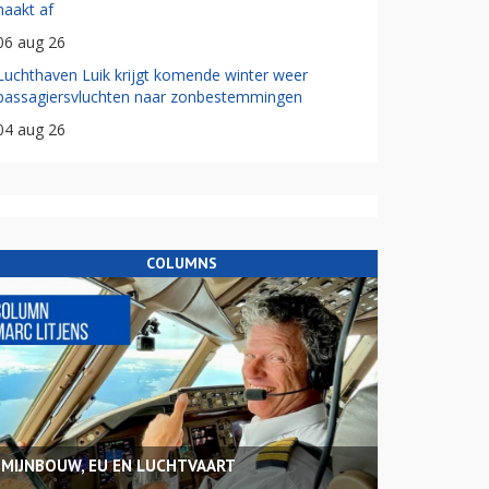
haakt af
06 aug 26
Luchthaven Luik krijgt komende winter weer
passagiersvluchten naar zonbestemmingen
04 aug 26
COLUMNS
MIJNBOUW, EU EN LUCHTVAART