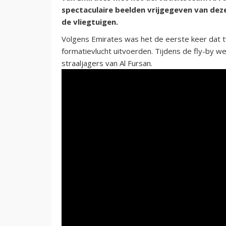
spectaculaire beelden vrijgegeven van dez
de vliegtuigen.
Volgens Emirates was het de eerste keer dat 
formatievlucht uitvoerden. Tijdens de fly-by 
straaljagers van Al Fursan.