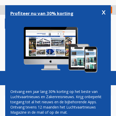
Overslaan
en
x
Digitaal Magazine
Registreer
Check in
naar
Profiteer nu van 30% korting
de
inhoud
gaan
Magazine
Podcasts
Vacatures
Toggl
naviga
Ontvang een jaar lang 30% korting op het beste van
Luchtvaartnieuws en Zakenreisnieuws. Krijg onbeperkt
toegang tot al het nieuws en de bijbehorende Apps.
VIRGIN OVERWEEGT
Ontvang tevens 12 maanden het Luchtvaartnieuws
SLOTTIJDEN HEATHROW TE
Magazine in de mail of op de mat.