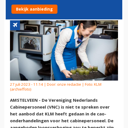
CAO CABINEPERSONEEL
Bekijk aanbieding
27 juli 2023 - 11:14 | Door:
onze redactie
| Foto: KLM
(archieffoto)
AMSTELVEEN - De Vereniging Nederlands
Cabinepersoneel (VNC) is niet te spreken over
het aanbod dat KLM heeft gedaan in de cao-
onderhandelingen voor het cabinepersoneel. De
aangeboden loonsverhoging zou te beperkt zijn,