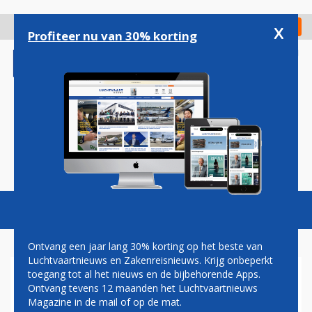
Overslaan
en
x
Digitaal Magazine
Registreer
Check in
naar
Profiteer nu van 30% korting
de
inhoud
gaan
Magazine
Podcasts
Vacatures
Toggl
naviga
Ontvang een jaar lang 30% korting op het beste van
Luchtvaartnieuws en Zakenreisnieuws. Krijg onbeperkt
toegang tot al het nieuws en de bijbehorende Apps.
VNC TELEURGESTELD DOOR
Ontvang tevens 12 maanden het Luchtvaartnieuws
AANBOD KLM VOOR NIEUWE
Magazine in de mail of op de mat.