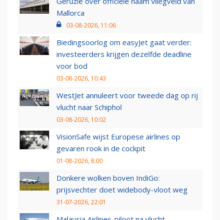
Geruzie over officiële naam vliegveld van
Mallorca
03-08-2026, 11:06
Biedingsoorlog om easyJet gaat verder:
investeerders krijgen dezelfde deadline
voor bod
03-08-2026, 10:43
WestJet annuleert voor tweede dag op rij
vlucht naar Schiphol
03-08-2026, 10:02
VisionSafe wijst Europese airlines op
gevaren rook in de cockpit
01-08-2026, 8:00
Donkere wolken boven IndiGo:
prijsvechter doet widebody-vloot weg
31-07-2026, 22:01
Malaysia Airlines-piloot na vlucht