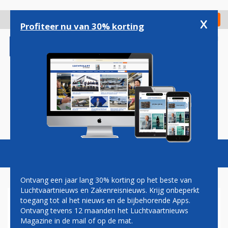
Overslaan
en
x
Digitaal Magazine
Registreer
Check in
naar
Profiteer nu van 30% korting
de
inhoud
gaan
Magazine
Podcasts
Vacatures
Toggl
naviga
Ontvang een jaar lang 30% korting op het beste van
Luchtvaartnieuws en Zakenreisnieuws. Krijg onbeperkt
toegang tot al het nieuws en de bijbehorende Apps.
WATANIYA AIRWAYS IS
Ontvang tevens 12 maanden het Luchtvaartnieuws
VLIEGVERGUNNING
Magazine in de mail of op de mat.