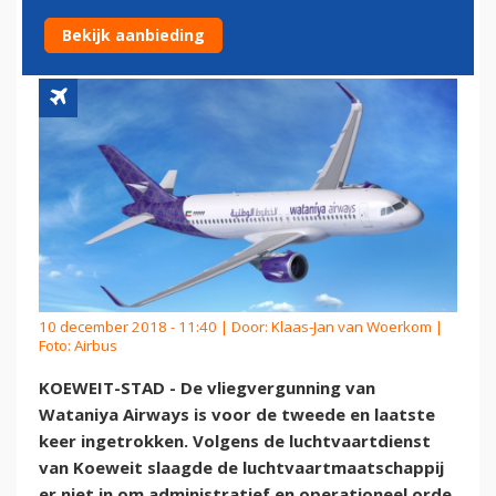
DEFINITIEF KWIJT
Bekijk aanbieding
10 december 2018 - 11:40 | Door:
Klaas-Jan van Woerkom
|
Foto: Airbus
KOEWEIT-STAD - De vliegvergunning van
Wataniya Airways is voor de tweede en laatste
keer ingetrokken. Volgens de luchtvaartdienst
van Koeweit slaagde de luchtvaartmaatschappij
er niet in om administratief en operationeel orde