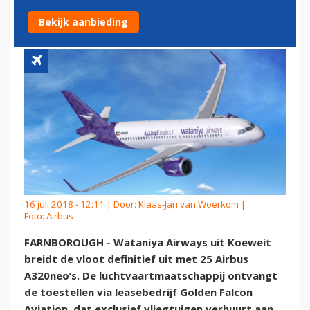
A320NEO'S
Bekijk aanbieding
16 juli 2018 - 12:11 | Door:
Klaas-Jan van Woerkom
|
Foto: Airbus
FARNBOROUGH - Wataniya Airways uit Koeweit
breidt de vloot definitief uit met 25 Airbus
A320neo’s. De luchtvaartmaatschappij ontvangt
de toestellen via leasebedrijf Golden Falcon
Aviation, dat exclusief vliegtuigen verhuurt aan