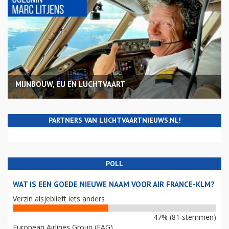
MIJNBOUW, EU EN LUCHTVAART
PARTNERS VAN LUCHTVAARTNIEUWS.NL!
POLL
WAT IS EEN GOEDE NIEUWE NAAM VOOR AIR FRANCE-KLM?
Verzin alsjeblieft iets anders
47% (81 stemmen)
European Airlines Group (EAG)