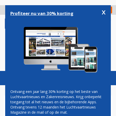
Overslaan
en
x
Digitaal Magazine
Registreer
Check in
naar
Profiteer nu van 30% korting
de
inhoud
gaan
Magazine
Podcasts
Vacatures
Toggl
naviga
Ontvang een jaar lang 30% korting op het beste van
Luchtvaartnieuws en Zakenreisnieuws. Krijg onbeperkt
toegang tot al het nieuws en de bijbehorende Apps.
‘WERKELIJKE MILIEUKOSTEN
Ontvang tevens 12 maanden het Luchtvaartnieuws
MAKEN VLIEGTICKET FORS
Magazine in de mail of op de mat.