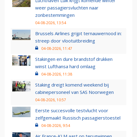
Luchthaven Luik krijgt komende winter
weer passagiersvluchten naar
zonbestemmingen
04-08-2026, 13:54
Brussels Airlines grijpt ternauwernood in:
streep door vlootuitbreiding
04-08-2026, 11:47
Stakingen en dure brandstof drukken
winst Lufthansa hard omlaag
04-08-2026, 11:38
Staking dreigt komend weekend bij
cabinepersoneel van SAS Noorwegen
04-08-2026, 10:57
Eerste succesvolle testvlucht voor
zelfgemaakt Russisch passagierstoestel
04-08-2026, 9:54
Air France-KLM aast op terugwinnen