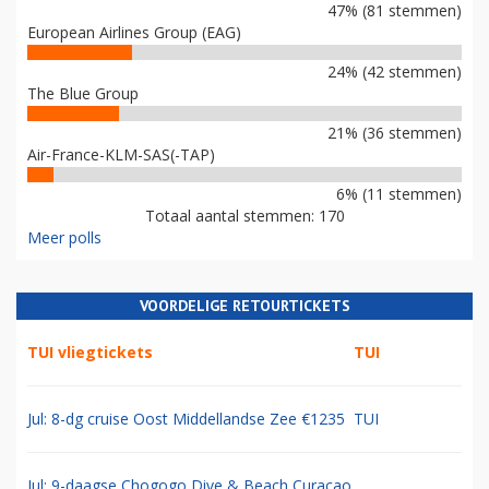
47% (81 stemmen)
European Airlines Group (EAG)
24% (42 stemmen)
The Blue Group
21% (36 stemmen)
Air-France-KLM-SAS(-TAP)
6% (11 stemmen)
Totaal aantal stemmen: 170
Meer polls
VOORDELIGE RETOURTICKETS
TUI vliegtickets
TUI
Jul: 8-dg cruise Oost Middellandse Zee €1235
TUI
Jul: 9-daagse Chogogo Dive & Beach Curacao