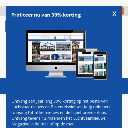
Overslaan
en
x
Digitaal Magazine
Registreer
Check in
naar
Profiteer nu van 30% korting
de
inhoud
gaan
Magazine
Podcasts
Vacatures
Toggl
naviga
Ontvang een jaar lang 30% korting op het beste van
Luchtvaartnieuws en Zakenreisnieuws. Krijg onbeperkt
toegang tot al het nieuws en de bijbehorende Apps.
NA DRIE WEKEN WEER
Ontvang tevens 12 maanden het Luchtvaartnieuws
NORMAAL TREINVERKEER OP
Magazine in de mail of op de mat.