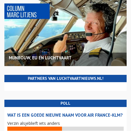
MIJNBOUW, EU EN LUCHTVAART
PARTNERS VAN LUCHTVAARTNIEUWS.NL!
POLL
WAT IS EEN GOEDE NIEUWE NAAM VOOR AIR FRANCE-KLM?
Verzin alsjeblieft iets anders