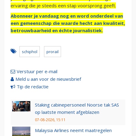
ervaring die je steeds een stap voorsprong geeft.
Abonneer je vandaag nog en word onderdeel van
een gemeenschap die waarde hecht aan kwaliteit,
betrouwbaarheid en échte journalistiek.
schiphol
prorail
Verstuur per e-mail
Meld u aan voor de nieuwsbrief
Tip de redactie
Staking cabinepersoneel Noorse tak SAS
op laatste moment afgeblazen
07-08-2026, 15:11
Malaysia Airlines neemt maatregelen