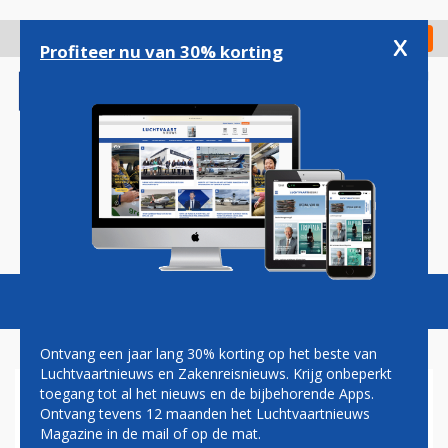
Overslaan
en
x
Digitaal Magazine
Registreer
Check in
naar
Profiteer nu van 30% korting
de
inhoud
gaan
Magazine
Podcasts
Vacatures
Toggl
naviga
Ontvang een jaar lang 30% korting op het beste van
Luchtvaartnieuws en Zakenreisnieuws. Krijg onbeperkt
toegang tot al het nieuws en de bijbehorende Apps.
BELGIË SLUIT LUCHTRUIM
Ontvang tevens 12 maanden het Luchtvaartnieuws
VRIJDAGNACHT
Magazine in de mail of op de mat.