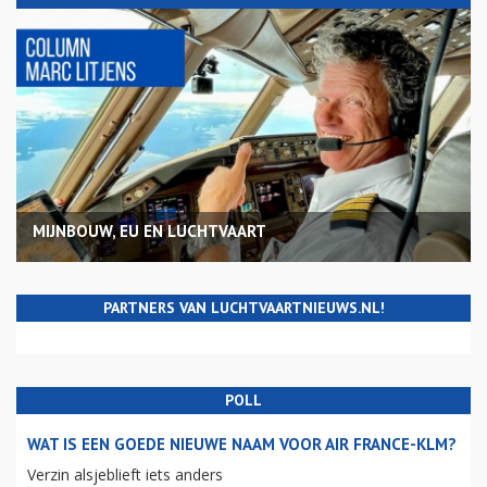
MIJNBOUW, EU EN LUCHTVAART
PARTNERS VAN LUCHTVAARTNIEUWS.NL!
POLL
WAT IS EEN GOEDE NIEUWE NAAM VOOR AIR FRANCE-KLM?
Verzin alsjeblieft iets anders