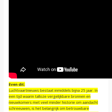
Even dit:
Luchtvaartnieuws bestaat inmiddels bijna 25 jaar. In
een tijd waarin talloze vergelijkbare bronnen en
nieuwkomers met veel minder historie om aandacht
schreeuwen, is het belangrijk om betrouwbare