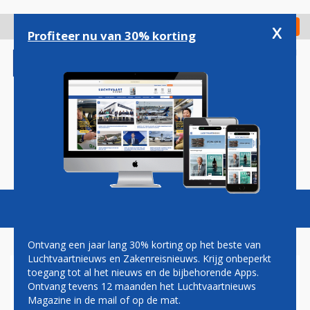
Overslaan
en
x
Digitaal Magazine
Registreer
Check in
naar
Profiteer nu van 30% korting
de
inhoud
gaan
Magazine
Podcasts
Vacatures
Toggl
naviga
Ontvang een jaar lang 30% korting op het beste van
Luchtvaartnieuws en Zakenreisnieuws. Krijg onbeperkt
toegang tot al het nieuws en de bijbehorende Apps.
IN BEELD: ALLIGATOR
Ontvang tevens 12 maanden het Luchtvaartnieuws
BLOKKEERT KC-135
Magazine in de mail of op de mat.