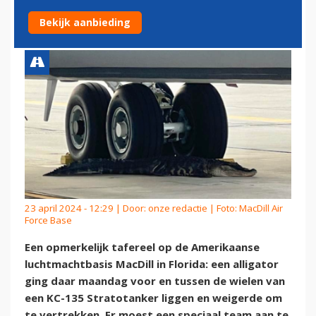
STRATOTANKER
Bekijk aanbieding
23 april 2024 - 12:29 | Door:
onze redactie
| Foto: MacDill Air
Force Base
Een opmerkelijk tafereel op de Amerikaanse
luchtmachtbasis MacDill in Florida: een alligator
ging daar maandag voor en tussen de wielen van
een KC-135 Stratotanker liggen en weigerde om
te vertrekken. Er moest een speciaal team aan te