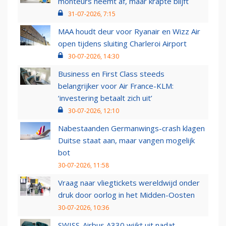
monteurs neemt af, maar krapte blijft
31-07-2026, 7:15
MAA houdt deur voor Ryanair en Wizz Air
open tijdens sluiting Charleroi Airport
30-07-2026, 14:30
Business en First Class steeds
belangrijker voor Air France-KLM:
‘investering betaalt zich uit’
30-07-2026, 12:10
Nabestaanden Germanwings-crash klagen
Duitse staat aan, maar vangen mogelijk
bot
30-07-2026, 11:58
Vraag naar vliegtickets wereldwijd onder
druk door oorlog in het Midden-Oosten
30-07-2026, 10:36
SWISS-Airbus A330 wijkt uit nadat