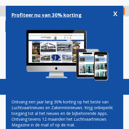
Overslaan
en
x
Digitaal Magazine
Registreer
Check in
naar
Profiteer nu van 30% korting
de
inhoud
gaan
Magazine
Podcasts
Vacatures
Toggl
naviga
Ontvang een jaar lang 30% korting op het beste van
Luchtvaartnieuws en Zakenreisnieuws. Krijg onbeperkt
toegang tot al het nieuws en de bijbehorende Apps.
IN BEELD: ZO WORDT 20
Ontvang tevens 12 maanden het Luchtvaartnieuws
CENTIMETER SNEEUW
Magazine in de mail of op de mat.