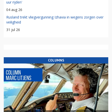
uur rijden'
04 aug 26
Rusland trekt vliegvergunning Izhavia in wegens zorgen over
veiligheid
31 jul 26
COLUMNS