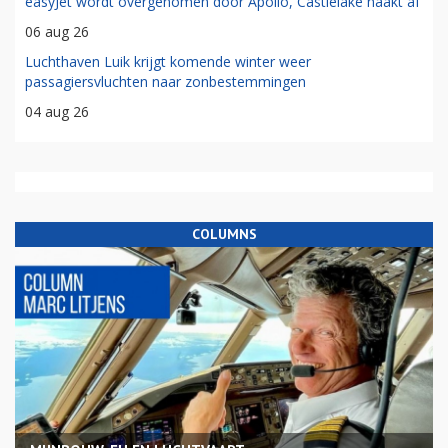
easyJet wordt overgenomen door Apollo, Castlelake haakt af
06 aug 26
Luchthaven Luik krijgt komende winter weer
passagiersvluchten naar zonbestemmingen
04 aug 26
COLUMNS