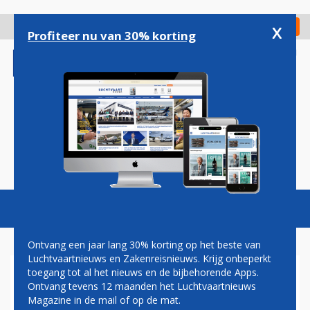
Overslaan
en
x
Digitaal Magazine
Registreer
Check in
naar
Profiteer nu van 30% korting
de
inhoud
gaan
Magazine
Podcasts
Vacatures
Toggl
naviga
Ontvang een jaar lang 30% korting op het beste van
Luchtvaartnieuws en Zakenreisnieuws. Krijg onbeperkt
toegang tot al het nieuws en de bijbehorende Apps.
KLM EN SCHIPHOL LEGGEN
Ontvang tevens 12 maanden het Luchtvaartnieuws
EERSTE STEEN
Magazine in de mail of op de mat.