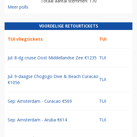
Totaal aantal stemmen: 170
Meer polls
VOORDELIGE RETOURTICKETS
TUI vliegtickets
TUI
Jul: 8-dg cruise Oost Middellandse Zee €1235
TUI
Jul: 9-daagse Chogogo Dive & Beach Curacao
TUI
€1056
Sep: Amsterdam - Curacao €569
TUI
Sep: Amsterdam - Aruba €614
TUI