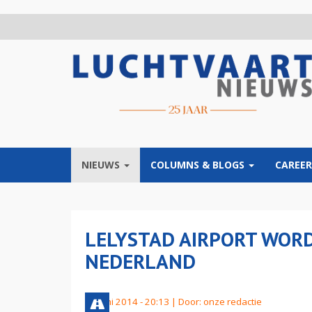
Overslaan
en
naar
de
inhoud
gaan
NIEUWS
COLUMNS & BLOGS
CAREER
LELYSTAD AIRPORT WOR
NEDERLAND
12 juni 2014 - 20:13 | Door:
onze redactie