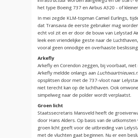
het type Boeing 737 en Airbus A320 - of kleine
In mei zegde KLM-topman Camiel Eurlings, tijd
dat Transavia de eerste gebruiker mag worden
echt vol zit en er door de bouw van Lelystad A
leek een vriendelijke geste naar de Luchthave
vooral geen onnodige en overhaaste beslissi
Arkefly
Arkefly en Corendon zeggen, bij voorbaat, niet 
Arkefly meldde onlangs aan
Luchtvaartnieuws.n
opsplitsen door met de 737-vloot naar Lelysta
niet terecht kan op de luchthaven.
Ook omwonend
simpelweg naar de polder wordt verplaatst.
Groen licht
Staatssecretaris Mansveld heeft de groeiverwa
door Hans Alders. Op basis van de uitkomsten 
groen licht geeft voor de uitbreiding van Lelyst
met de vluchten gaat beginnen. Nu er een bes