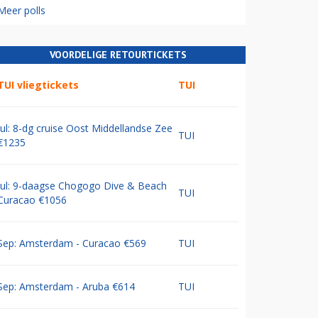
Meer polls
VOORDELIGE RETOURTICKETS
TUI vliegtickets
TUI
Jul: 8-dg cruise Oost Middellandse Zee
TUI
€1235
Jul: 9-daagse Chogogo Dive & Beach
TUI
Curacao €1056
Sep: Amsterdam - Curacao €569
TUI
Sep: Amsterdam - Aruba €614
TUI