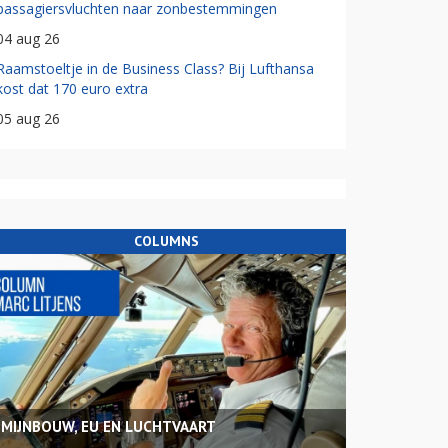
passagiersvluchten naar zonbestemmingen
04 aug 26
Raamstoeltje in de Business Class? Bij Lufthansa
kost dat 170 euro extra
05 aug 26
COLUMNS
MIJNBOUW, EU EN LUCHTVAART