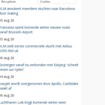
Best gelezen
Crashes
KLM annuleert meerdere vluchten naar Barcelona
door staking
05 aug 26
Transavia opent komende winter nieuwe route
vanaf Brussels Airport
05 aug 26
KLM stelt eerste commerciële vlucht met Airbus
A350-900 uit
06 aug 26
Groningen vanaf nu verbonden met Esbjerg: 'scheelt
zeven uur rijden'
04 aug 26
easyJet wordt overgenomen door Apollo, Castlelake
haakt af
06 aug 26
Luchthaven Luik krijgt komende winter weer