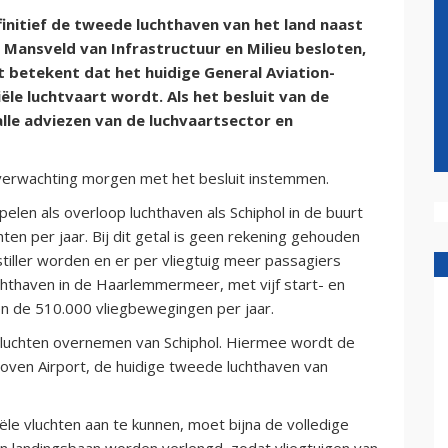
nitief de tweede luchthaven van het land naast
 Mansveld van Infrastructuur en Milieu besloten,
t betekent dat het huidige General Aviation-
le luchtvaart wordt. Als het besluit van de
n alle adviezen van de luchvaartsector en
 verwachting morgen met het besluit instemmen.
elen als overloop luchthaven als Schiphol in de buurt
en per jaar. Bij dit getal is geen rekening gehouden
stiller worden en er per vliegtuig meer passagiers
hthaven in de Haarlemmermeer, met vijf start- en
en de 510.000 vliegbewegingen per jaar.
0 vluchten overnemen van Schiphol. Hiermee wordt de
hoven Airport, de huidige tweede luchthaven van
e vluchten aan te kunnen, moet bijna de volledige
en landingsbaan worden verlengd, zodat vliegtuigen van