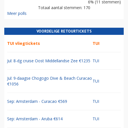
6% (11 stemmen)
Totaal aantal stemmen: 170
Meer polls
VOORDELIGE RETOURTICKETS
TUI vliegtickets
TUI
Jul: 8-dg cruise Oost Middellandse Zee €1235
TUI
Jul: 9-daagse Chogogo Dive & Beach Curacao
TUI
€1056
Sep: Amsterdam - Curacao €569
TUI
Sep: Amsterdam - Aruba €614
TUI