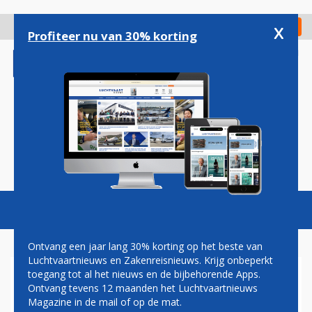
Overslaan
en
x
Digitaal Magazine
Registreer
Check in
naar
Profiteer nu van 30% korting
de
inhoud
gaan
Magazine
Podcasts
Vacatures
Toggl
naviga
Ontvang een jaar lang 30% korting op het beste van
Luchtvaartnieuws en Zakenreisnieuws. Krijg onbeperkt
toegang tot al het nieuws en de bijbehorende Apps.
NZ-LIJN NAAR SCHIPHOL OP
Ontvang tevens 12 maanden het Luchtvaartnieuws
DE TOCHT
Magazine in de mail of op de mat.