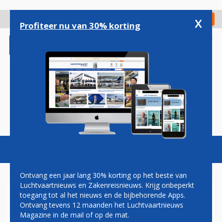
Overslaan
en
x
Digitaal Magazine
Registreer
Check in
naar
Profiteer nu van 30% korting
de
inhoud
gaan
Magazine
Podcasts
Vacatures
Toggl
naviga
Ontvang een jaar lang 30% korting op het beste van
Luchtvaartnieuws en Zakenreisnieuws. Krijg onbeperkt
toegang tot al het nieuws en de bijbehorende Apps.
NOORD-ZUIDLIJN
Ontvang tevens 12 maanden het Luchtvaartnieuws
Magazine in de mail of op de mat.