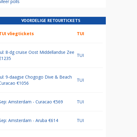
Meer polls
VOORDELIGE RETOURTICKETS
TUI vliegtickets
TUI
Jul: 8-dg cruise Oost Middellandse Zee
TUI
€1235
Jul: 9-daagse Chogogo Dive & Beach
TUI
Curacao €1056
Sep: Amsterdam - Curacao €569
TUI
Sep: Amsterdam - Aruba €614
TUI