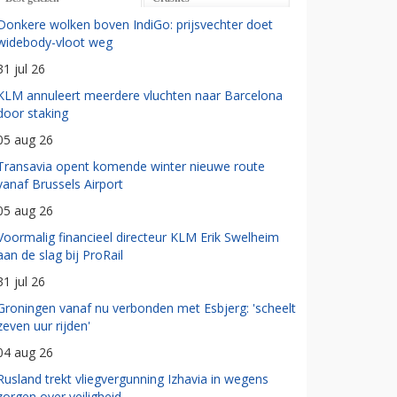
Donkere wolken boven IndiGo: prijsvechter doet
widebody-vloot weg
31 jul 26
KLM annuleert meerdere vluchten naar Barcelona
door staking
05 aug 26
Transavia opent komende winter nieuwe route
vanaf Brussels Airport
05 aug 26
Voormalig financieel directeur KLM Erik Swelheim
aan de slag bij ProRail
31 jul 26
Groningen vanaf nu verbonden met Esbjerg: 'scheelt
zeven uur rijden'
04 aug 26
Rusland trekt vliegvergunning Izhavia in wegens
zorgen over veiligheid