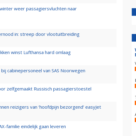
 winter weer passagiersvluchten naar
ernood in: streep door vlootuitbreiding
ukken winst Lufthansa hard omlaag
 bij cabinepersoneel van SAS Noorwegen
voor zelfgemaakt Russisch passagierstoestel
nen reizigers van ‘hoofdpijn bezorgend’ easyJet
X-familie eindelijk gaan leveren