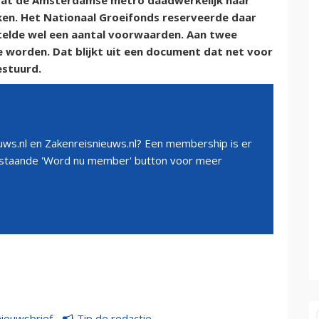
dat de Amsterdamse metro daadwerkelijk naar
en. Het Nationaal Groeifonds reserveerde daar
 stelde wel een aantal voorwaarden. Aan twee
e worden. Dat blijkt uit een document dat net voor
estuurd.
ws.nl en Zakenreisnieuws.nl? Een membership is er
erstaande 'Word nu member' button voor meer
nieuwsbrief
Tip de redactie