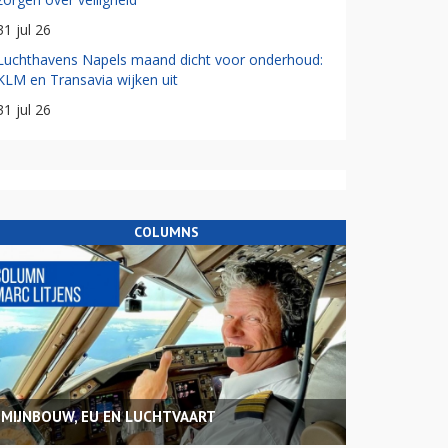
31 jul 26
Luchthavens Napels maand dicht voor onderhoud:
KLM en Transavia wijken uit
31 jul 26
COLUMNS
MIJNBOUW, EU EN LUCHTVAART