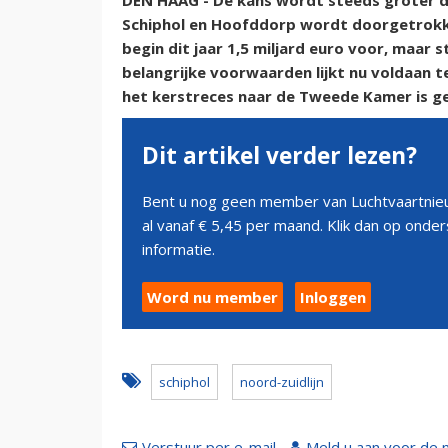
DEN HAAG - De kans wordt steeds groter 
Schiphol en Hoofddorp wordt doorgetrokk
begin dit jaar 1,5 miljard euro voor, maar
belangrijke voorwaarden lijkt nu voldaan t
het kerstreces naar de Tweede Kamer is g
Dit artikel verder lezen?
Bent u nog geen member van Luchtvaartnieu
al vanaf € 5,45 per maand. Klik dan op ond
informatie.
Word nu member
Inloggen
schiphol
noord-zuidlijn
Verstuur per e-mail
Meld u aan voor de 