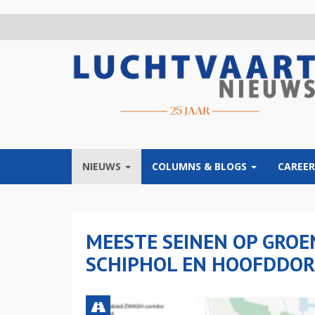
Overslaan
en
naar
de
inhoud
gaan
NIEUWS
COLUMNS & BLOGS
CAREER
MEESTE SEINEN OP GRO
SCHIPHOL EN HOOFDDO