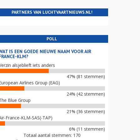
PARTNERS VAN LUCHTVAARTNIEUWS.NL!
POLL
WAT IS EEN GOEDE NIEUWE NAAM VOOR AIR
FRANCE-KLM?
Verzin alsjeblieft iets anders
47% (81 stemmen)
European Airlines Group (EAG)
24% (42 stemmen)
The Blue Group
21% (36 stemmen)
Air-France-KLM-SAS(-TAP)
6% (11 stemmen)
Totaal aantal stemmen: 170