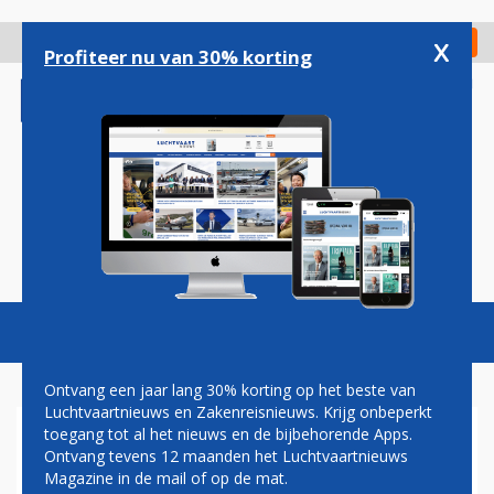
Overslaan
en
x
Digitaal Magazine
Registreer
Check in
naar
Profiteer nu van 30% korting
de
inhoud
gaan
Magazine
Podcasts
Vacatures
Toggl
naviga
Ontvang een jaar lang 30% korting op het beste van
Luchtvaartnieuws en Zakenreisnieuws. Krijg onbeperkt
toegang tot al het nieuws en de bijbehorende Apps.
VRAAGTEKENS BIJ
Ontvang tevens 12 maanden het Luchtvaartnieuws
DOORTREKKEN METRO NAAR
Magazine in de mail of op de mat.