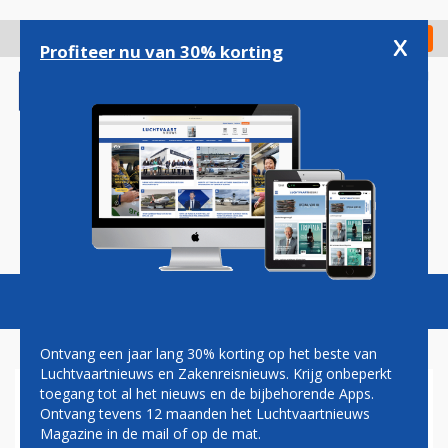
Overslaan
en
x
Digitaal Magazine
Registreer
Check in
naar
Profiteer nu van 30% korting
de
inhoud
gaan
Magazine
Podcasts
Vacatures
Toggl
naviga
Ontvang een jaar lang 30% korting op het beste van
Luchtvaartnieuws en Zakenreisnieuws. Krijg onbeperkt
toegang tot al het nieuws en de bijbehorende Apps.
NOORD-ZUIDLIJN
Ontvang tevens 12 maanden het Luchtvaartnieuws
Magazine in de mail of op de mat.