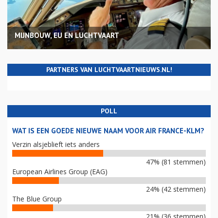
MIJNBOUW, EU EN LUCHTVAART
PARTNERS VAN LUCHTVAARTNIEUWS.NL!
POLL
WAT IS EEN GOEDE NIEUWE NAAM VOOR AIR FRANCE-KLM?
Verzin alsjeblieft iets anders
47% (81 stemmen)
European Airlines Group (EAG)
24% (42 stemmen)
The Blue Group
21% (36 stemmen)