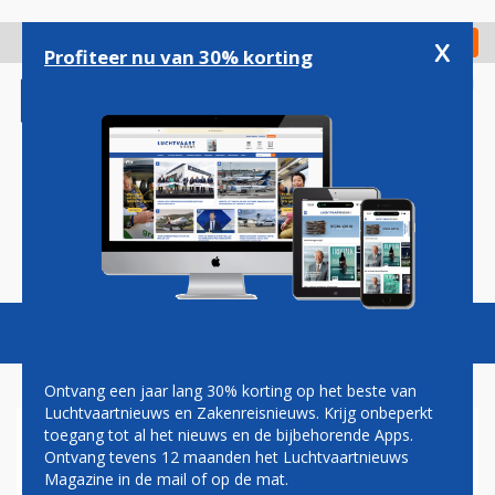
Overslaan
en
x
Digitaal Magazine
Registreer
Check in
naar
Profiteer nu van 30% korting
de
inhoud
gaan
Magazine
Podcasts
Vacatures
Toggl
naviga
Ontvang een jaar lang 30% korting op het beste van
Luchtvaartnieuws en Zakenreisnieuws. Krijg onbeperkt
toegang tot al het nieuws en de bijbehorende Apps.
AMSTERDAM WIL HAAST
Ontvang tevens 12 maanden het Luchtvaartnieuws
MAKEN MET AANLEG
Magazine in de mail of op de mat.