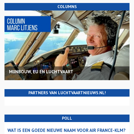
COLUMNS
MIJNBOUW, EU EN LUCHTVAART
PARTNERS VAN LUCHTVAARTNIEUWS.NL!
POLL
WAT IS EEN GOEDE NIEUWE NAAM VOOR AIR FRANCE-KLM?