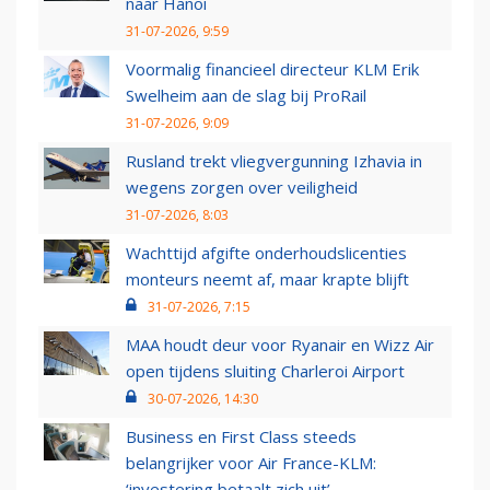
naar Hanoi
31-07-2026, 9:59
Voormalig financieel directeur KLM Erik
Swelheim aan de slag bij ProRail
31-07-2026, 9:09
Rusland trekt vliegvergunning Izhavia in
wegens zorgen over veiligheid
31-07-2026, 8:03
Wachttijd afgifte onderhoudslicenties
monteurs neemt af, maar krapte blijft
31-07-2026, 7:15
MAA houdt deur voor Ryanair en Wizz Air
open tijdens sluiting Charleroi Airport
30-07-2026, 14:30
Business en First Class steeds
belangrijker voor Air France-KLM:
‘investering betaalt zich uit’