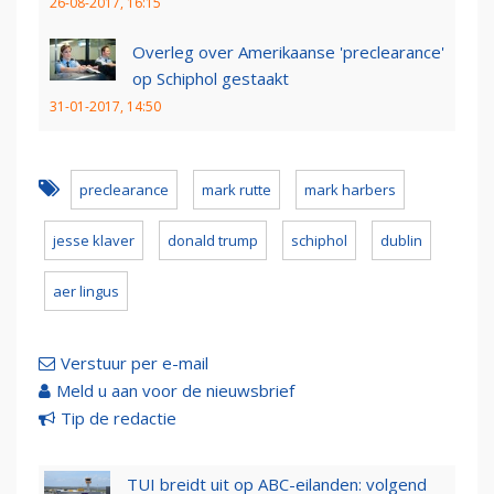
26-08-2017, 16:15
Overleg over Amerikaanse 'preclearance'
op Schiphol gestaakt
31-01-2017, 14:50
preclearance
mark rutte
mark harbers
jesse klaver
donald trump
schiphol
dublin
aer lingus
Verstuur per e-mail
Meld u aan voor de nieuwsbrief
Tip de redactie
TUI breidt uit op ABC-eilanden: volgend