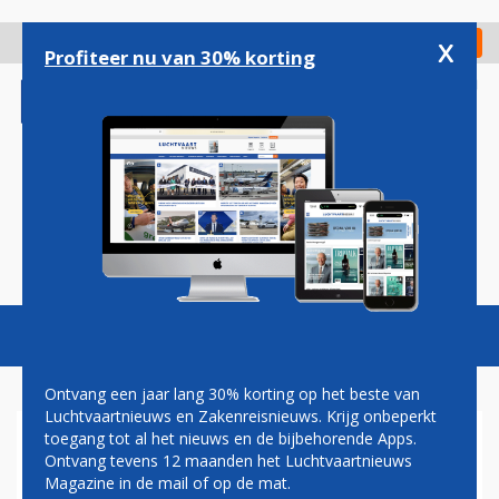
Overslaan
en
x
Digitaal Magazine
Registreer
Check in
naar
Profiteer nu van 30% korting
de
inhoud
gaan
Magazine
Podcasts
Vacatures
Toggl
naviga
Ontvang een jaar lang 30% korting op het beste van
Luchtvaartnieuws en Zakenreisnieuws. Krijg onbeperkt
toegang tot al het nieuws en de bijbehorende Apps.
PRECLEARANCE VS OP
Ontvang tevens 12 maanden het Luchtvaartnieuws
SCHIPHOL STAP DICHTERBIJ
Magazine in de mail of op de mat.