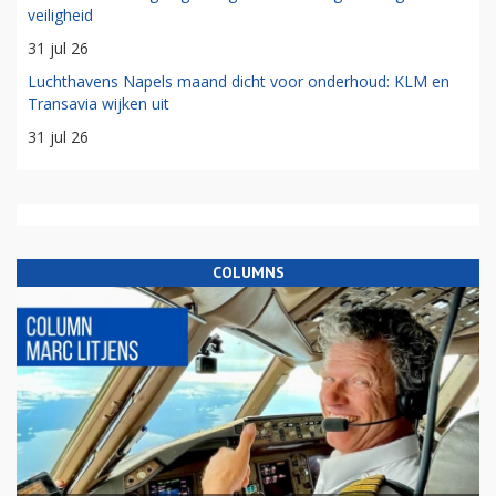
veiligheid
31 jul 26
Luchthavens Napels maand dicht voor onderhoud: KLM en
Transavia wijken uit
31 jul 26
COLUMNS