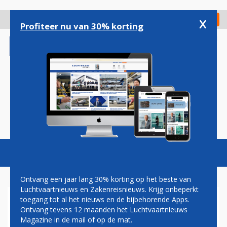
Overslaan
en
x
Digitaal Magazine
Registreer
Check in
naar
Profiteer nu van 30% korting
de
inhoud
gaan
Magazine
Podcasts
Vacatures
Toggl
naviga
Ontvang een jaar lang 30% korting op het beste van
Luchtvaartnieuws en Zakenreisnieuws. Krijg onbeperkt
toegang tot al het nieuws en de bijbehorende Apps.
RECHTER VERBIEDT OV-
Ontvang tevens 12 maanden het Luchtvaartnieuws
STAKING ROND SCHIPHOL
Magazine in de mail of op de mat.