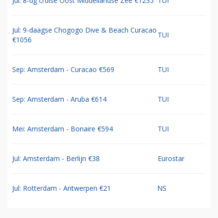
Jul: 8-dg cruise Oost Middellandse Zee €1235
TUI
Jul: 9-daagse Chogogo Dive & Beach Curacao
TUI
€1056
Sep: Amsterdam - Curacao €569
TUI
Sep: Amsterdam - Aruba €614
TUI
Mei: Amsterdam - Bonaire €594
TUI
Jul: Amsterdam - Berlijn €38
Eurostar
Jul: Rotterdam - Antwerpen €21
NS