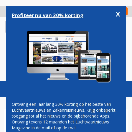
Overslaan
en
x
Digitaal Magazine
Registreer
Check in
naar
Profiteer nu van 30% korting
de
inhoud
gaan
Magazine
Podcasts
Vacatures
Toggl
naviga
Ontvang een jaar lang 30% korting op het beste van
Luchtvaartnieuws en Zakenreisnieuws. Krijg onbeperkt
toegang tot al het nieuws en de bijbehorende Apps.
LUCHTHAVEN SCHIPHOL
Ontvang tevens 12 maanden het Luchtvaartnieuws
Magazine in de mail of op de mat.