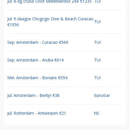
Jul: 8-dg cruise Oost Middellandse Zee €1235
TUI
Jul: 9-daagse Chogogo Dive & Beach Curacao
TUI
€1056
Sep: Amsterdam - Curacao €569
TUI
Sep: Amsterdam - Aruba €614
TUI
Mei: Amsterdam - Bonaire €594
TUI
Jul: Amsterdam - Berlijn €38
Eurostar
Jul: Rotterdam - Antwerpen €21
NS