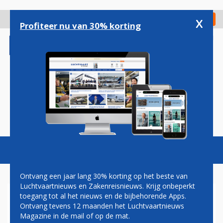
Overslaan
en
x
Digitaal Magazine
Registreer
Check in
naar
Profiteer nu van 30% korting
de
inhoud
gaan
Magazine
Podcasts
Vacatures
Toggl
naviga
Ontvang een jaar lang 30% korting op het beste van
Luchtvaartnieuws en Zakenreisnieuws. Krijg onbeperkt
toegang tot al het nieuws en de bijbehorende Apps.
KOREAN AIR STOPT OP VEEL
Ontvang tevens 12 maanden het Luchtvaartnieuws
ROUTES MET FIRST CLASS
Magazine in de mail of op de mat.