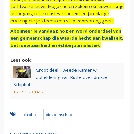
Luchtvaartnieuws Magazine en Zakenreisnieuws.nl krijg
je toegang tot exclusieve content en jarenlange
ervaring die je steeds een stap voorsprong geeft.
Abonneer je vandaag nog en word onderdeel van
een gemeenschap die waarde hecht aan kwaliteit,
betrouwbaarheid en échte journalistiek.
Lees ook:
Groot deel Tweede Kamer wil
opheldering van Rutte over drukte
Schiphol
16-12-2020, 14:57
schiphol
dick benschop