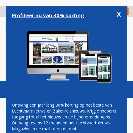
Overslaan
en
x
Digitaal Magazine
Registreer
Check in
naar
Profiteer nu van 30% korting
de
inhoud
gaan
Magazine
Podcasts
Vacatures
Toggl
naviga
Ontvang een jaar lang 30% korting op het beste van
Luchtvaartnieuws en Zakenreisnieuws. Krijg onbeperkt
toegang tot al het nieuws en de bijbehorende Apps.
SCHIPHOL-BAAS DICK
Ontvang tevens 12 maanden het Luchtvaartnieuws
BENSCHOP: VLIEG ALLEEN
Magazine in de mail of op de mat.