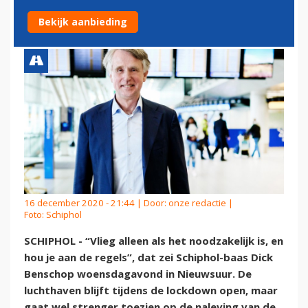
ALS HET ECHT MOET
Bekijk aanbieding
16 december 2020 - 21:44 | Door:
onze redactie
|
Foto: Schiphol
SCHIPHOL - “Vlieg alleen als het noodzakelijk is, en
hou je aan de regels”, dat zei Schiphol-baas Dick
Benschop woensdagavond in Nieuwsuur. De
luchthaven blijft tijdens de lockdown open, maar
gaat wel strenger toezien op de naleving van de