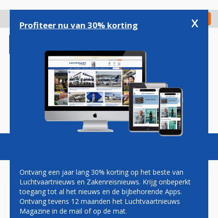
Overslaan
en
x
Digitaal Magazine
Registreer
Check in
naar
Profiteer nu van 30% korting
de
inhoud
gaan
Magazine
Podcasts
Vacatures
Toggl
naviga
Ontvang een jaar lang 30% korting op het beste van
Luchtvaartnieuws en Zakenreisnieuws. Krijg onbeperkt
toegang tot al het nieuws en de bijbehorende Apps.
VERBOUWING PRIVIUM
Ontvang tevens 12 maanden het Luchtvaartnieuws
AIRSIDE LOUNGE
Magazine in de mail of op de mat.