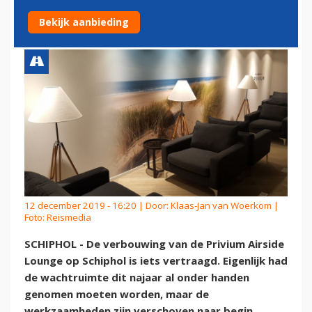
VERSCHOVEN NAAR 2020
Bekijk aanbieding
12 december 2019 - 16:20 | Door:
Klaas-Jan van Woerkom
|
Foto: Reismedia
SCHIPHOL - De verbouwing van de Privium Airside
Lounge op Schiphol is iets vertraagd. Eigenlijk had
de wachtruimte dit najaar al onder handen
genomen moeten worden, maar de
werkzaamheden zijn verschoven naar begin