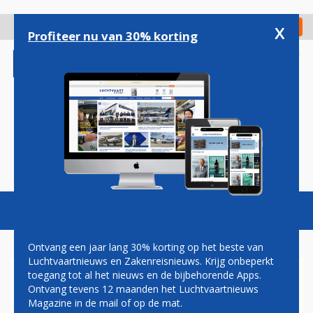
Overslaan
en
x
Digitaal Magazine
Registreer
Check in
naar
Profiteer nu van 30% korting
de
inhoud
gaan
Magazine
Podcasts
Vacatures
Toggl
naviga
Ontvang een jaar lang 30% korting op het beste van
Luchtvaartnieuws en Zakenreisnieuws. Krijg onbeperkt
toegang tot al het nieuws en de bijbehorende Apps.
VERNIELDE TERMINAL SINT
Ontvang tevens 12 maanden het Luchtvaartnieuws
MAARTEN IN NOVEMBER
Magazine in de mail of op de mat.