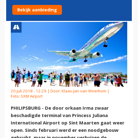
WEER OPEN
Bekijk aanbieding
20 juli 2018 - 12:29 | Door:
Klaas-Jan van Woerkom
|
Foto: SXM Airport
PHILIPSBURG - De door orkaan Irma zwaar
beschadigde terminal van Princess Juliana
International Airport op Sint Maarten gaat weer
open. Sinds februari werd er een noodgebouw
gebruikt, maar in november verhuizen de