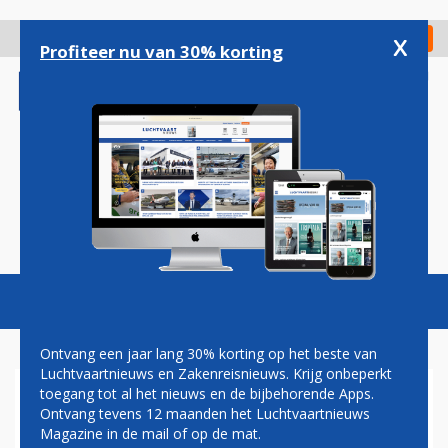
Overslaan
en
x
Digitaal Magazine
Registreer
Check in
naar
Profiteer nu van 30% korting
de
inhoud
gaan
Magazine
Podcasts
Vacatures
Toggl
naviga
Ontvang een jaar lang 30% korting op het beste van
Luchtvaartnieuws en Zakenreisnieuws. Krijg onbeperkt
toegang tot al het nieuws en de bijbehorende Apps.
SXM
Ontvang tevens 12 maanden het Luchtvaartnieuws
Magazine in de mail of op de mat.