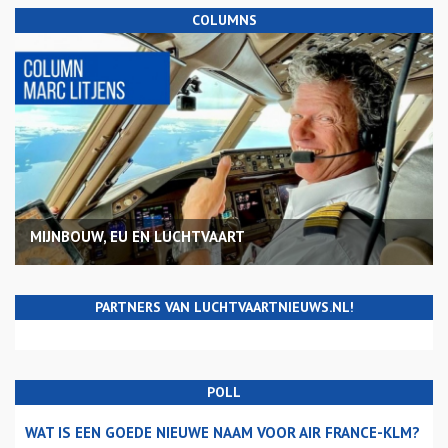
COLUMNS
MIJNBOUW, EU EN LUCHTVAART
PARTNERS VAN LUCHTVAARTNIEUWS.NL!
POLL
WAT IS EEN GOEDE NIEUWE NAAM VOOR AIR FRANCE-KLM?