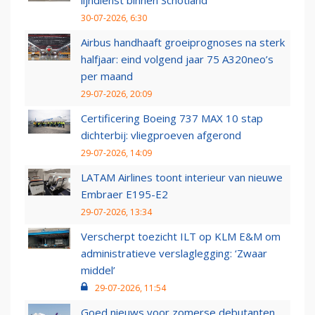
lijndienst binnen Schotland
30-07-2026, 6:30
Airbus handhaaft groeiprognoses na sterk
halfjaar: eind volgend jaar 75 A320neo’s
per maand
29-07-2026, 20:09
Certificering Boeing 737 MAX 10 stap
dichterbij: vliegproeven afgerond
29-07-2026, 14:09
LATAM Airlines toont interieur van nieuwe
Embraer E195-E2
29-07-2026, 13:34
Verscherpt toezicht ILT op KLM E&M om
administratieve verslaglegging: ‘Zwaar
middel’
29-07-2026, 11:54
Goed nieuws voor zomerse debutanten