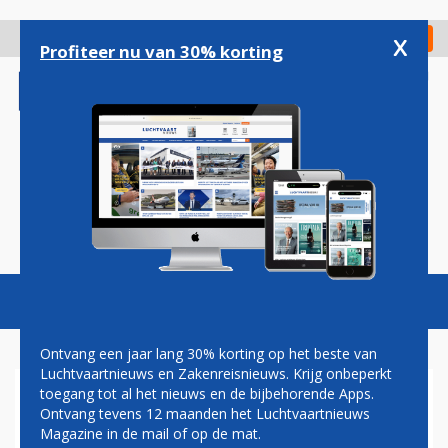
Overslaan
en
x
Digitaal Magazine
Registreer
Check in
naar
Profiteer nu van 30% korting
de
inhoud
gaan
Magazine
Podcasts
Vacatures
Toggl
naviga
Ontvang een jaar lang 30% korting op het beste van
Luchtvaartnieuws en Zakenreisnieuws. Krijg onbeperkt
toegang tot al het nieuws en de bijbehorende Apps.
VERTRAAGDE VLUCHTEN OP
Ontvang tevens 12 maanden het Luchtvaartnieuws
BRUSSELS AIRPORT DOOR
Magazine in de mail of op de mat.