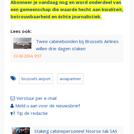
Abonneer je vandaag nog en word onderdeel van
een gemeenschap die waarde hecht aan kwaliteit,
betrouwbaarheid en échte journalistiek.
Lees ook:
Twee cabinebonden bij Brussels Airlines
willen drie dagen staken
22-02-2024, 9:57
brussels airport
aviapartner
Verstuur per e-mail
Meld u aan voor de nieuwsbrief
Tip de redactie
Staking cabinepersoneel Noorse tak SAS