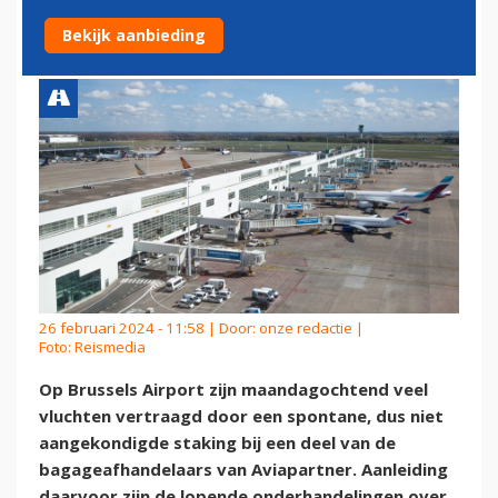
SPONTANE STAKING
Bekijk aanbieding
26 februari 2024 - 11:58 | Door:
onze redactie
|
Foto: Reismedia
Op Brussels Airport zijn maandagochtend veel
vluchten vertraagd door een spontane, dus niet
aangekondigde staking bij een deel van de
bagageafhandelaars van Aviapartner. Aanleiding
daarvoor zijn de lopende onderhandelingen over