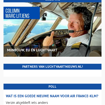
MIJNBOUW, EU EN LUCHTVAART
PARTNERS VAN LUCHTVAARTNIEUWS.NL!
POLL
WAT IS EEN GOEDE NIEUWE NAAM VOOR AIR FRANCE-KLM?
Verzin alsjeblieft iets anders