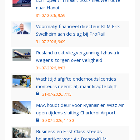
LOT opent in maart 2027 nieuwe route
naar Hanoi
31-07-2026, 9:59
Voormalig financieel directeur KLM Erik
Swelheim aan de slag bij ProRail
31-07-2026, 9:09
Rusland trekt vliegvergunning Izhavia in
wegens zorgen over veiligheid
31-07-2026, 8:03
Wachttijd afgifte onderhoudslicenties
monteurs neemt af, maar krapte blijft
31-07-2026, 7:15
MAA houdt deur voor Ryanair en Wizz Air
open tijdens sluiting Charleroi Airport
30-07-2026, 14:30
Business en First Class steeds
belangrijker voor Air France-KLM: