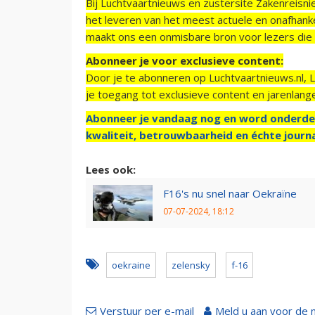
Bij Luchtvaartnieuws en zustersite Zakenreisn
het leveren van het meest actuele en onafhankel
maakt ons een onmisbare bron voor lezers die g
Abonneer je voor exclusieve content:
Door je te abonneren op Luchtvaartnieuws.nl, 
je toegang tot exclusieve content en jarenlang
Abonneer je vandaag nog en word onderde
kwaliteit, betrouwbaarheid en échte journa
Lees ook:
F16's nu snel naar Oekraïne
07-07-2024, 18:12
oekraine
zelensky
f-16
Verstuur per e-mail
Meld u aan voor de 