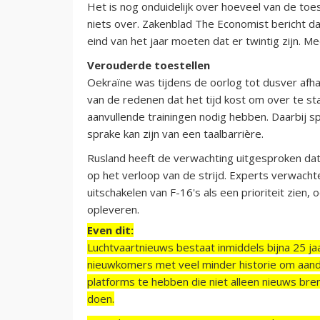
Het is nog onduidelijk over hoeveel van de toe
niets over. Zakenblad The Economist bericht dat
eind van het jaar moeten dat er twintig zijn. M
Verouderde toestellen
Oekraïne was tijdens de oorlog tot dusver afhan
van de redenen dat het tijd kost om over te st
aanvullende trainingen nodig hebben. Daarbij s
sprake kan zijn van een taalbarrière.
Rusland heeft de verwachting uitgesproken dat 
op het verloop van de strijd. Experts verwacht
uitschakelen van F-16's als een prioriteit zie
opleveren.
Even dit:
Luchtvaartnieuws bestaat inmiddels bijna 25 jaa
nieuwkomers met veel minder historie om aand
platforms te hebben die niet alleen nieuws bre
doen.