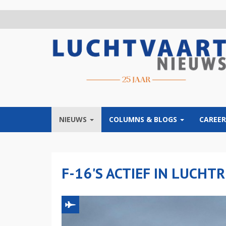
Overslaan
en
naar
de
inhoud
gaan
NIEUWS
COLUMNS & BLOGS
CAREER
F-16'S ACTIEF IN LUCHT