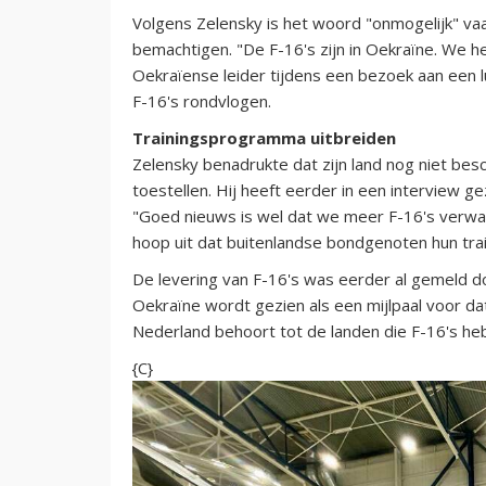
Volgens Zelensky is het woord "onmogelijk" vaak
bemachtigen. "De F-16's zijn in Oekraïne. We h
Oekraïense leider tijdens een bezoek aan een l
F-16's rondvlogen.
Trainingsprogramma uitbreiden
Zelensky benadrukte dat zijn land nog niet besc
toestellen. Hij heeft eerder in een interview g
"Goed nieuws is wel dat we meer F-16's verwac
hoop uit dat buitenlandse bondgenoten hun trai
De levering van F-16's was eerder al gemeld d
Oekraïne wordt gezien als een mijlpaal voor dat
Nederland behoort tot de landen die F-16's h
{C}