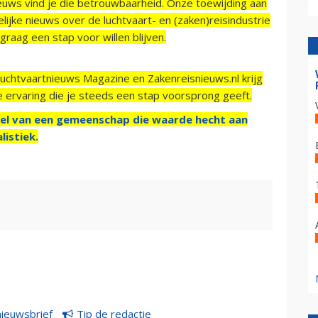
ieuws vind je die betrouwbaarheid. Onze toewijding aan
ijke nieuws over de luchtvaart- en (zaken)reisindustrie
raag een stap voor willen blijven.
Luchtvaartnieuws Magazine en Zakenreisnieuws.nl krijg
e ervaring die je steeds een stap voorsprong geeft.
el van een gemeenschap die waarde hecht aan
listiek.
nieuwsbrief
Tip de redactie