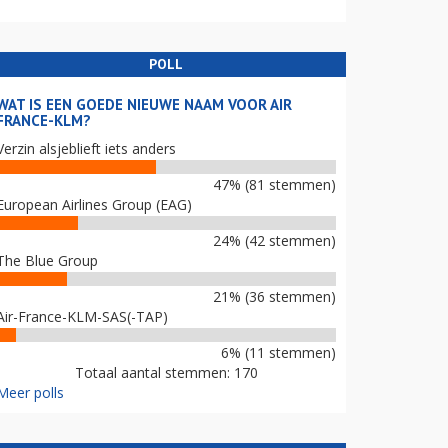
POLL
WAT IS EEN GOEDE NIEUWE NAAM VOOR AIR
FRANCE-KLM?
Verzin alsjeblieft iets anders
47% (81 stemmen)
European Airlines Group (EAG)
24% (42 stemmen)
The Blue Group
21% (36 stemmen)
Air-France-KLM-SAS(-TAP)
6% (11 stemmen)
Totaal aantal stemmen: 170
Meer polls