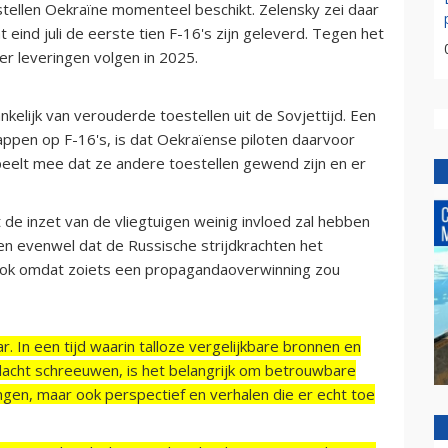
stellen Oekraïne momenteel beschikt. Zelensky zei daar
 eind juli de eerste tien F-16's zijn geleverd. Tegen het
eer leveringen volgen in 2025.
kelijk van verouderde toestellen uit de Sovjettijd. Een
appen op F-16's, is dat Oekraïense piloten daarvoor
peelt mee dat ze andere toestellen gewend zijn en er
de inzet van de vliegtuigen weinig invloed zal hebben
en evenwel dat de Russische strijdkrachten het
n, ook omdat zoiets een propagandaoverwinning zou
r. In een tijd waarin talloze vergelijkbare bronnen en
acht schreeuwen, is het belangrijk om betrouwbare
ngen, maar ook perspectief en verhalen die er echt toe