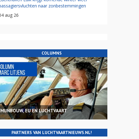
passagiersvluchten naar zonbestemmingen
04 aug 26
COLUMNS
MIJNBOUW, EU EN LUCHTVAART
PARTNERS VAN LUCHTVAARTNIEUWS.NL!