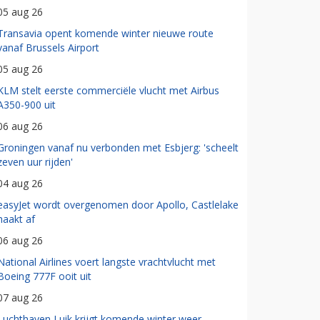
05 aug 26
Transavia opent komende winter nieuwe route
vanaf Brussels Airport
05 aug 26
KLM stelt eerste commerciële vlucht met Airbus
A350-900 uit
06 aug 26
Groningen vanaf nu verbonden met Esbjerg: 'scheelt
zeven uur rijden'
04 aug 26
easyJet wordt overgenomen door Apollo, Castlelake
haakt af
06 aug 26
National Airlines voert langste vrachtvlucht met
Boeing 777F ooit uit
07 aug 26
Luchthaven Luik krijgt komende winter weer