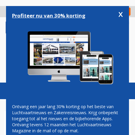
Overslaan
en
x
Digitaal Magazine
Registreer
Check in
naar
Profiteer nu van 30% korting
de
inhoud
gaan
Magazine
Podcasts
Vacatures
Toggl
naviga
Ontvang een jaar lang 30% korting op het beste van
Luchtvaartnieuws en Zakenreisnieuws. Krijg onbeperkt
toegang tot al het nieuws en de bijbehorende Apps.
IN BEELD: ANTONOV AN-124
Ontvang tevens 12 maanden het Luchtvaartnieuws
UIT GILZE-RIJEN
Magazine in de mail of op de mat.