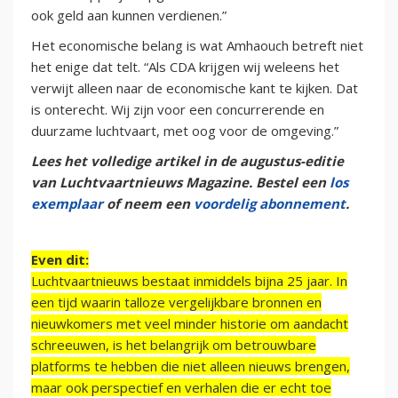
ook geld aan kunnen verdienen.”
Het economische belang is wat Amhaouch betreft niet
het enige dat telt. “Als CDA krijgen wij weleens het
verwijt alleen naar de economische kant te kijken. Dat
is onterecht. Wij zijn voor een concurrerende en
duurzame luchtvaart, met oog voor de omgeving.”
Lees het volledige artikel in de augustus-editie
van Luchtvaartnieuws Magazine. Bestel een
los
exemplaar
of neem een
voordelig abonnement
.
Even dit:
Luchtvaartnieuws bestaat inmiddels bijna 25 jaar. In
een tijd waarin talloze vergelijkbare bronnen en
nieuwkomers met veel minder historie om aandacht
schreeuwen, is het belangrijk om betrouwbare
platforms te hebben die niet alleen nieuws brengen,
maar ook perspectief en verhalen die er echt toe