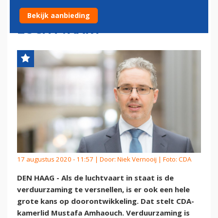
UITDAGING ÉN KANS VOOR
Bekijk aanbieding
LUCHTVAART
17 augustus 2020 - 11:57 | Door:
Niek Vernooij
| Foto: CDA
DEN HAAG - Als de luchtvaart in staat is de
verduurzaming te versnellen, is er ook een hele
grote kans op doorontwikkeling. Dat stelt CDA-
kamerlid Mustafa Amhaouch. Verduurzaming is