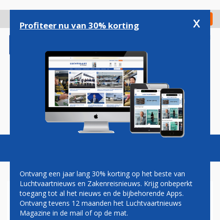
Overslaan
en
x
Digitaal Magazine
Registreer
Check in
naar
Profiteer nu van 30% korting
de
inhoud
gaan
Magazine
Podcasts
Vacatures
Toggl
naviga
Ontvang een jaar lang 30% korting op het beste van
Luchtvaartnieuws en Zakenreisnieuws. Krijg onbeperkt
toegang tot al het nieuws en de bijbehorende Apps.
AMHAOUCH (CDA):
Ontvang tevens 12 maanden het Luchtvaartnieuws
VERDUURZAMING IS
Magazine in de mail of op de mat.