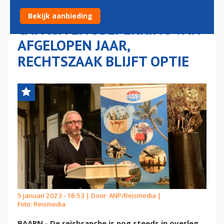
DOOR CHAOS EN
Bekijk aanbieding
CAPACITEITSBEPERKING VAN
AFGELOPEN JAAR,
RECHTSZAAK BLIJFT OPTIE
5 januari 2023 - 18:53 | Door:
ANP/Reismedia
|
Foto: Reismedia
BAARN - De reisbranche is nog steeds in overleg