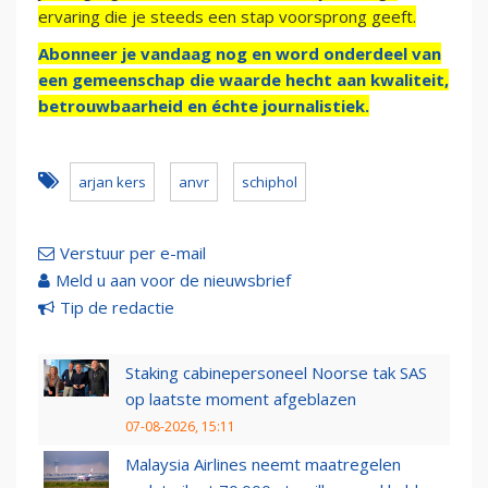
ervaring die je steeds een stap voorsprong geeft.
Abonneer je vandaag nog en word onderdeel van
een gemeenschap die waarde hecht aan kwaliteit,
betrouwbaarheid en échte journalistiek.
arjan kers
anvr
schiphol
Verstuur per e-mail
Meld u aan voor de nieuwsbrief
Tip de redactie
Staking cabinepersoneel Noorse tak SAS
op laatste moment afgeblazen
07-08-2026, 15:11
Malaysia Airlines neemt maatregelen