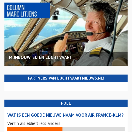
MIJNBOUW, EU EN LUCHTVAART
PARTNERS VAN LUCHTVAARTNIEUWS.NL!
POLL
WAT IS EEN GOEDE NIEUWE NAAM VOOR AIR FRANCE-KLM?
Verzin alsjeblieft iets anders