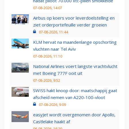
nadat piloot 70.000 xtc-pillen smokkelde
07-08-2026, 14:07
Airbus op koers voor leverdoelstelling en
ziet orderportefeuille verder groeien
07-08-2026, 11:44
KLM hervat na maandenlange opschorting
vluchten naar Tel Aviv
07-08-2026, 11:10
National Airlines voert langste vrachtvlucht
met Boeing 777F ooit uit
07-08-2026, 9:52
SWISS hakt knoop door: maatschappij gaat
afscheid nemen van A220-100-vloot
07-08-2026, 9:09
easyJet wordt overgenomen door Apollo,
Castlelake haakt af
06-08-2026, 16:20