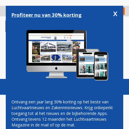
Overslaan
en
x
Digitaal Magazine
Registreer
Check in
naar
Profiteer nu van 30% korting
de
inhoud
gaan
Magazine
Podcasts
Vacatures
Toggl
naviga
Ontvang een jaar lang 30% korting op het beste van
Luchtvaartnieuws en Zakenreisnieuws. Krijg onbeperkt
toegang tot al het nieuws en de bijbehorende Apps.
ANVR PRAAT NOG MET
Ontvang tevens 12 maanden het Luchtvaartnieuws
SCHIPHOL OVER SCHADE
Magazine in de mail of op de mat.