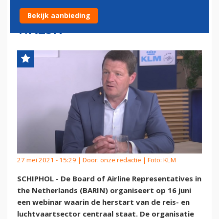
BENSCHOP, OOSTDAM EN
Bekijk aanbieding
WALSH
27 mei 2021 - 15:29 | Door:
onze redactie
| Foto: KLM
SCHIPHOL - De Board of Airline Representatives in
the Netherlands (BARIN) organiseert op 16 juni
een webinar waarin de herstart van de reis- en
luchtvaartsector centraal staat. De organisatie