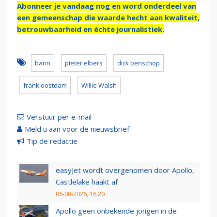
Abonneer je vandaag nog en word onderdeel van
een gemeenschap die waarde hecht aan kwaliteit,
betrouwbaarheid en échte journalistiek.
barin
pieter elbers
dick benschop
frank oostdam
Willie Walsh
Verstuur per e-mail
Meld u aan voor de nieuwsbrief
Tip de redactie
easyJet wordt overgenomen door Apollo,
Castlelake haakt af
06-08-2026, 16:20
Apollo geen onbekende jongen in de