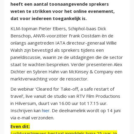
heeft een aantal toonaangevende sprekers
weten te strikken voor het online evenement,
dat voor iedereen toegankelijk is.
KLM-topman Pieter Elbers, Schiphol-baas Dick
Benschop, ANVR-voorzitter Frank Oostdam èn de
onlangs aangetreden IATA directeur-generaal Willie
Walsh zijn bevestigd als sprekers tijdens een
paneldiscussie, waarin ze de uitdagingen die de sector
staat te wachten bespreken. Verder presenteren Alex
Dichter en Sybren Hahn van McKinsey & Company een
marktverwachting voor de reissector.
De webinar ‘Cleared for Take-off, a safe restart of
travel’, live vanuit de studio van RTV Film Productions
in Hilversum, duurt van 16.00 uur tot 17.15 uur.
Inschrijven kan
hier
. De deelnamelink wordt op 14 juni
via e-mail verzonden.
Even dit:
Luchtvaartnieuws bestaat inmiddels bijna 25 jaar. In