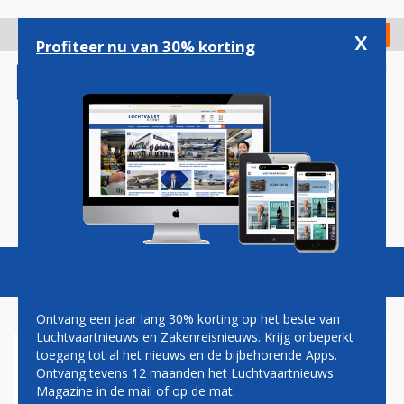
Overslaan
en
x
Digitaal Magazine
Registreer
Check in
naar
Profiteer nu van 30% korting
de
inhoud
gaan
Magazine
Podcasts
Vacatures
Toggl
naviga
Ontvang een jaar lang 30% korting op het beste van
Luchtvaartnieuws en Zakenreisnieuws. Krijg onbeperkt
toegang tot al het nieuws en de bijbehorende Apps.
BARIN ORGANISEERT
Ontvang tevens 12 maanden het Luchtvaartnieuws
WEBINAR MET ELBERS,
Magazine in de mail of op de mat.