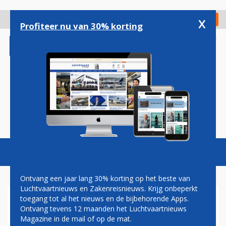
Overslaan
en
x
Digitaal Magazine
Registreer
Check in
naar
Profiteer nu van 30% korting
de
inhoud
gaan
Magazine
Podcasts
Vacatures
Toggl
naviga
Ontvang een jaar lang 30% korting op het beste van
Luchtvaartnieuws en Zakenreisnieuws. Krijg onbeperkt
toegang tot al het nieuws en de bijbehorende Apps.
DRIE NIEUWE DEELNEMERS
Ontvang tevens 12 maanden het Luchtvaartnieuws
BUSINESS TRAVEL &
Magazine in de mail of op de mat.