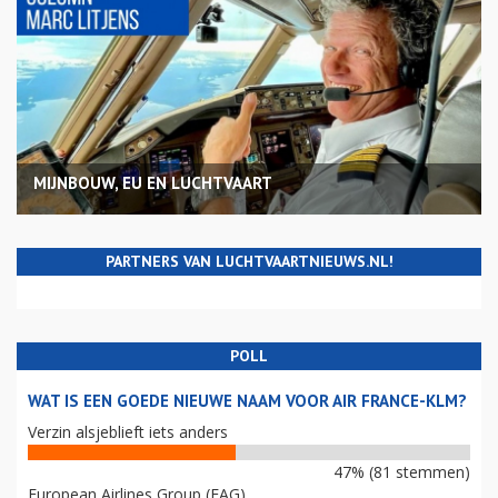
MIJNBOUW, EU EN LUCHTVAART
PARTNERS VAN LUCHTVAARTNIEUWS.NL!
POLL
WAT IS EEN GOEDE NIEUWE NAAM VOOR AIR FRANCE-KLM?
Verzin alsjeblieft iets anders
47% (81 stemmen)
European Airlines Group (EAG)