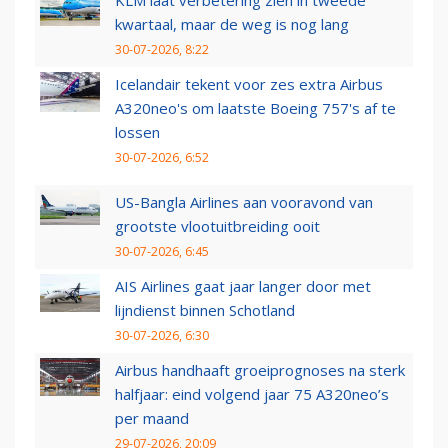
KLM laat verbetering zien in tweede
kwartaal, maar de weg is nog lang
30-07-2026, 8:22
Icelandair tekent voor zes extra Airbus
A320neo's om laatste Boeing 757's af te
lossen
30-07-2026, 6:52
US-Bangla Airlines aan vooravond van
grootste vlootuitbreiding ooit
30-07-2026, 6:45
AIS Airlines gaat jaar langer door met
lijndienst binnen Schotland
30-07-2026, 6:30
Airbus handhaaft groeiprognoses na sterk
halfjaar: eind volgend jaar 75 A320neo’s
per maand
29-07-2026, 20:09